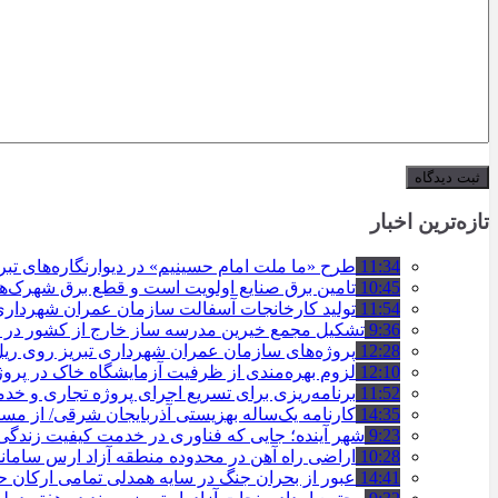
تازه‌ترین اخبار
11:34
طرح «ما ملت امام حسینیم» در دیوارنگاره‌های تب
10:45
تامین برق صنایع اولویت است و قطع برق شهرک‌ه
11:54
تولید کارخانجات آسفالت سازمان عمران شهرداری تبریز به مرز ۱۰۰
9:36
تشکیل مجمع خیرین مدرسه ‌ساز خارج از کشور در ت
12:28
پروژه‌های سازمان عمران شهرداری تبریز روی ریل ا
12:10
لزوم بهره‌مندی از ظرفیت آزمایشگاه خاک در پروژ
11:52
برنامه‌ریزی برای تسریع اجرای پروژه تجاری و خد
14:35
کارنامه یک‌ساله بهزیستی آذربایجان شرقی/ از مس
9:23
شهر آینده؛ جایی که فناوری در خدمت کیفیت زندگ
10:28
اراضی راه آهن در محدوده منطقه آزاد ارس ساما
14:41
عبور از بحران جنگ در سایه همدلی تمامی ارکان