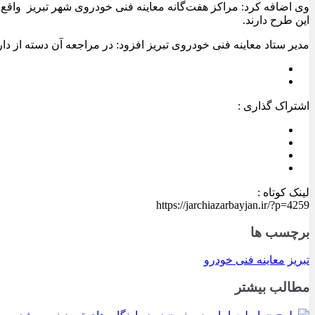
وی اضافه کرد: مراکز هفت‌گانه معاینه فنی خودروی شهر تبریز واقع 
این طرح دارند.
مدیر ستاد معاینه فنی خودروی تبریز افزود: در مراجعه آن دسته از دارندگان کپسول CNG که خارج از کارخانه نصب شده است، هیچ مشکلی در صدور معاینه با سوخت ب
اشتراک گذاری :
لینک کوتاه :
https://jarchiazarbayjan.ir/?p=4259
برچسب ها
تبریز
معاینه فنی خودرو
مطالب بیشتر