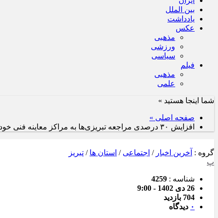
ایران
بین الملل
یادداشت
عکس
مذهبی
ورزشی
سیاسی
فیلم
مذهبی
علمی
شما اینجا هستید »
صفحه اصلی »
افزایش ۳۰ درصدی مراجعه تبریزی‌ها به مراکز معاینه فنی خودرو
گروه :
آخرین اخبار
/
اجتماعی
/
استان ها
/
تبریز
پ
شناسه :
4259
26 دی 1402 - 9:00
704 بازدید
۰
دیدگاه