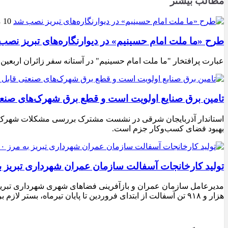
مطالب بیشتر
10 مرداد 1405
طرح «ما ملت امام حسینیم» در دیوارنگاره‌های تبریز نصب
عبارت پرافتخار "ما ملت امام حسینیم" در آستانه سفر زائران اربعین
تامین برق صنایع اولویت است و قطع برق شهرک‌های صنع
استاندار آذربایجان شرقی در نشست مشترک بررسی مشکلات شهرک‌های ص
بهبود فضای کسب‌وکار جزم است.
تولید کارخانجات آسفالت سازمان عمران شهرداری تبریز به مرز ۱۰۰ هزار تن ن
هزار و ۹۱۸ تن آسفالت از ابتدای فروردین تا پایان تیرماه، بستر لازم برای تداوم اجرای پروژه‌های عمرانی، بهسازی معابر و توسعه زیرساخت‌های شهری در سطح تبریز فراهم شده است.