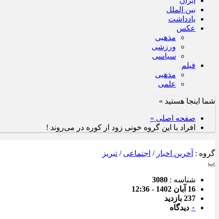
ایران
بین الملل
یادداشت
عکس
مذهبی
ورزشی
سیاسی
فیلم
مذهبی
علمی
شما اینجا هستید »
صفحه اصلی »
افراد با این گروه خونی زود از کوره در می‌روند !
گروه :
آخرین اخبار
/
اجتماعی
/
تبریز
پ
شناسه :
3080
16 آبان 1402 - 12:36
237 بازدید
۰
دیدگاه