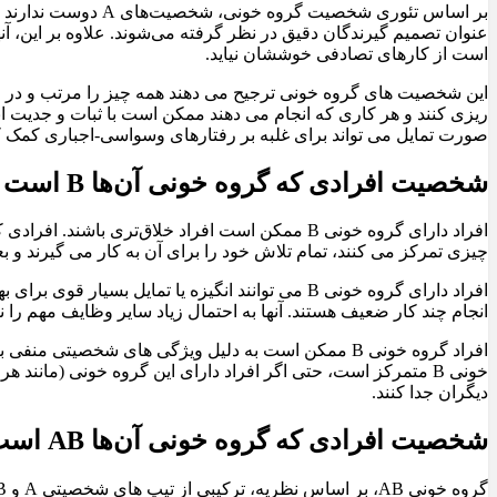
بر اساس تئوری شخصی
است از کارهای تصادفی خوششان نیاید.
این شخصیت های گروه خونی ترجیح می دهند همه چیز را مرتب و در جای 
صورت تمایل می تواند برای غلبه بر رفتارهای وسواسی-اجباری کمک کن
شخصیت افرادی که گروه خونی آن‌ها B است
چیزی تمرکز می کنند، تمام تلاش خود را برای آن به کار می گیرند و ب
افراد دارای گروه خونی B می توانند انگیزه یا تما
انجام چند کار ضعیف هستند. آنها به احتمال زیاد سایر وظایف مهم را 
افراد گروه خونی B ممکن است به دلیل ویژگی های شخصی
خونی B متمرکز است، حتی اگر افراد دارای این گروه خونی (مانند
دیگران جدا کنند.
شخصیت افرادی که گروه خونی آن‌ها AB است
گروه خونی AB، بر اساس نظریه، ترکیبی از تیپ های شخصیتی A و B است. مردم شخصیت‌های AB را پیچیده و دو طرفه می‌دانند. به عنوان مثال، آنها می توانند برون گرا باشند اما خجالتی نیز هستند.