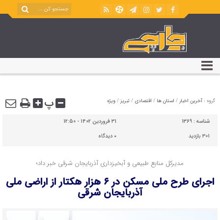
پ
گروه :
آخرین اخبار
/
استان ها
/
اقتصادی
/
تبریز
/
ویژه
شناسه :
1369
31 فروردین 1402 - 12:50
301 بازدید
۰
دیدگاه
مدیرکل منابع طبیعی و آبخیزداری آذربایجان شرقی خبر داد؛
اجرای طرح ملی مسکن در ۶ هزار هکتار از اراضی ملی
آذربایجان شرقی