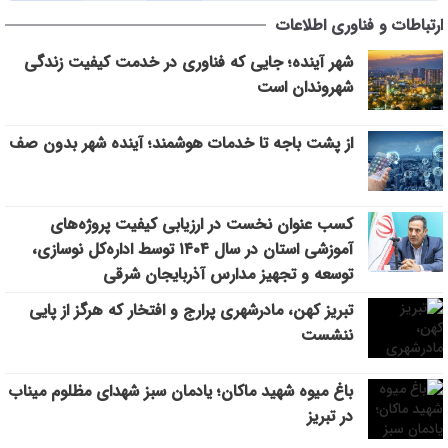
ارتباطات و فناوری اطلاعات
مرکز خدماتی و رفاهی جدید در باغ گلستان راه اندازی می شود
11:48
شهر آینده؛ جایی که فناوری در خدمت کیفیت زندگی
افزایش محدوده تردد خودروهای ارس‌پلاک به استان‌های شمال و
10:30
شمال‌غرب کشور
شهروندان است
رفع مشکلات اراضی فاز ۲ خاوران با جدیت دنبال می‌شود
9:27
از پشت باجه تا خدمات هوشمند؛ آینده شهر بدون صف
از پشت باجه تا خدمات هوشمند؛ آینده شهر بدون صف
9:20
کسب عنوان نخست در ارزیابی کیفیت پروژه‌های
آموزشی استان در سال ۱۴۰۴ توسط اداره‌کل نوسازی،
توسعه و تجهیز مدارس آذربایجان شرقی
تبریز کهن، مادرشهری پرارج و افتخار که هرگز از پایی
ننشست
باغ میوه شهید ماکان؛ یادمان سبز شهدای مظلوم میناب
در تبریز