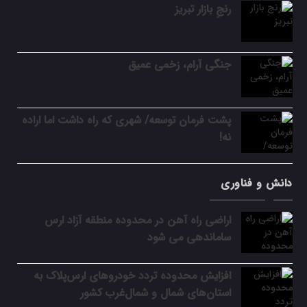
رنجِ بازار تبریز
جنگی آرام، زخمی عمیق
پشت فرمان توسعه/ شهری که راه داشت اما اراده
نه!
دانش و فناوری
اراضی راه آهن در محدوده منطقه آزاد ارس
ساماندهی می شود
افزایش محدوده تردد خودروهای ارس‌پلاک به
استان‌های شمال و شمال‌غرب کشور