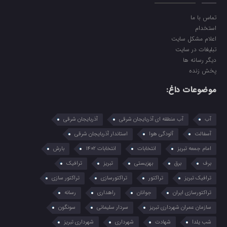
تماس با ما
استخدام
اعلام مشکل سایت
تبلیغات در سایت
دیگر رسانه ها
پخش زنده
موضوعات داغ:
آب
آب منطقه ای آذربایجان شرقی
آذربایجان شرقی
آسفالت
آلودگی هوا
استاندار آذربایجان شرقی
امام جمعه تبریز
انتخابات
انتخابات 1402
بارش
برف
برق
بهزیستی
تبریز
ترافیک
ترافیک تبریز
تراکتور
تراکتورسازی
تراکتور سازی
تراکتورسازی ایران
جوانان
راهداری
رسانه
سازمان عمران شهرداری تبریز
سردار سلیمانی
سونگون
شب یلدا
شهادت
شهرداری
شهرداری تبریز