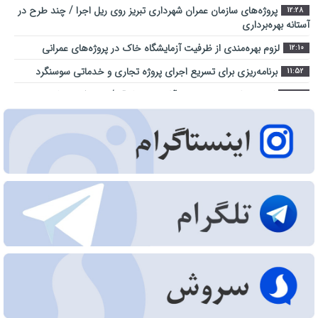
پروژه‌های سازمان عمران شهرداری تبریز روی ریل اجرا / چند طرح در
12:28
آستانه بهره‌برداری
لزوم بهره‌مندی از ظرفیت آزمایشگاه خاک در پروژه‌های عمرانی
12:10
برنامه‌ریزی برای تسریع اجرای پروژه تجاری و خدماتی سوسنگرد
11:52
کارنامه یک‌ساله بهزیستی آذربایجان شرقی/ از مسکن و اشتغال تا
14:35
کاهش آسیب‌های اجتماعی
شهر آینده؛ جایی که فناوری در خدمت کیفیت زندگی شهروندان است
9:23
اراضی راه آهن در محدوده منطقه آزاد ارس ساماندهی می شود
10:28
عبور از بحران جنگ در سایه همدلی تمامی ارکان حکومت میسر شد
14:41
مجتمع امداد و نجات آزادراه تبریز-سهند در هفته دولت به بهره
9:32
‌برداری می‌ رسد
تبریز زیر فشار گرما و مصرف/ هشدار برق درباره روزهای سرنوشت‌ساز
12:29
تابستان
جهاد خدمت در محلات کم‌برخوردار
11:27
اطلاع‌رسانی درست و حرفه‌ای در مواقع بحران، موجب آرامش افکار
10:36
عمومی می‌شود