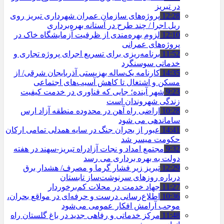
در تبریز
12:28
پروژه‌های سازمان عمران شهرداری تبریز روی
ریل اجرا / چند طرح در آستانه بهره‌برداری
12:10
لزوم بهره‌مندی از ظرفیت آزمایشگاه خاک در
پروژه‌های عمرانی
11:52
برنامه‌ریزی برای تسریع اجرای پروژه تجاری و
خدماتی سوسنگرد
14:35
کارنامه یک‌ساله بهزیستی آذربایجان شرقی/ از
مسکن و اشتغال تا کاهش آسیب‌های اجتماعی
9:23
شهر آینده؛ جایی که فناوری در خدمت کیفیت
زندگی شهروندان است
10:28
اراضی راه آهن در محدوده منطقه آزاد ارس
ساماندهی می شود
14:41
عبور از بحران جنگ در سایه همدلی تمامی ارکان
حکومت میسر شد
9:32
مجتمع امداد و نجات آزادراه تبریز-سهند در هفته
دولت به بهره ‌برداری می‌ رسد
12:29
تبریز زیر فشار گرما و مصرف/ هشدار برق
درباره روزهای سرنوشت‌ساز تابستان
11:27
جهاد خدمت در محلات کم‌برخوردار
10:36
اطلاع‌رسانی درست و حرفه‌ای در مواقع بحران،
موجب آرامش افکار عمومی می‌شود
11:48
مرکز خدماتی و رفاهی جدید در باغ گلستان راه