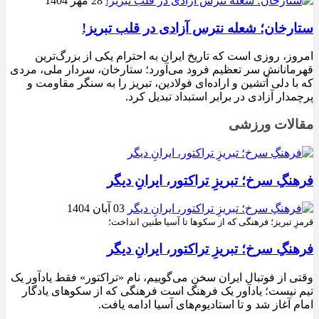
28 مهر 1404
ستارخان؛ شعله نترس آزادی در قلب تبریز!
امروز، روزی است که تاریخ ایران به احترام یکی از بزرگ‌ترین
قهرمانانش سر تعظیم فرود می‌آورد؛ ستارخان، سردار ملی، مردی
که با دلی آتشین و اراده‌ای فولادین، تبریز را به سنگر مقاومت و
پرچمدار آزادی در برابر استبداد تبدیل کرد.
مقالات ورزشی
فرهنگِ سرخ؛ تبریزِ تراکتور، ایرانِ دیگر
03 آبان 1404
قرمزِ تبریز؛ فرهنگی که از سکوها تا آسیا طنین انداخت؛
فرهنگِ سرخ؛ تبریزِ تراکتور، ایرانِ دیگر
وقتی از فوتبال ایران سخن می‌گوییم، نام «تراکتور» فقط یادآور یک
تیم نیست؛ یادآور یک فرهنگ است فرهنگی که از سکوهای یادگار
امام آغاز شد و تا استادیوم‌های آسیا ادامه یافت.