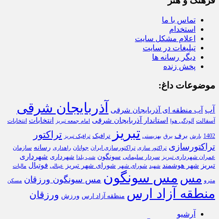
فرهنگ و هنر
تماس با ما
استخدام
اعلام مشکل سایت
تبلیغات در سایت
دیگر رسانه ها
پخش زنده
موضوعات داغ:
آذربایجان شرقی
آب
آب منطقه ای آذربایجان شرقی
استاندار آذربایجان شرقی
انتخابات
آسفالت
انتخابات
آلودگی هوا
امام جمعه تبریز
تبریز
تراکتور
برف
ترافیک
1402
برق
بارش
بهزیستی
ترافیک تبریز
تراکتورسازی
رسانه
تراکتورسازی ایران
سازمان
جوانان
تراکتور سازی
راهداری
شهرداری
سونگون
شهرداری
عمران شهرداری تبریز
سردار سلیمانی
شب یلدا
تبریز
فوتبال
شهر هوشمند
شورای شهر تبریز
شورای شهر
شهید
عینالی
مالیات
مس سونگون
مس
مس سونگون ورزقان
مترو
مسکن
منطقه آزاد ارس
ورزقان
ورزش
منظقه آزاد ارس
آرشیو