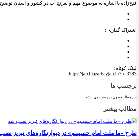
فتح‌زاده با اشاره به موضوع مهم و بغرنج آب در کشور و استان توضیح داد: ۸۰ درصد میزان آب مصرفی استان مربوط به بخش کشاورزی و صنعت و تنها ۲۰ درصد مربوط به مصرف 
اشتراک گذاری :
لینک کوتاه :
https://jarchiazarbayjan.ir/?p=3783
برچسب ها
این مطلب بدون برچسب می باشد.
مطالب بیشتر
طرح «ما ملت امام حسینیم» در دیوارنگاره‌های تبریز نصب