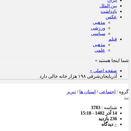
ایران
بین الملل
یادداشت
عکس
مذهبی
ورزشی
سیاسی
فیلم
مذهبی
علمی
شما اینجا هستید »
صفحه اصلی »
آذربایجان‌شرقی ۱۹۸ هزار خانه خالی دارد
گروه :
اجتماعی
/
استان ها
/
تبریز
پ
شناسه :
3783
14 آذر 1402 - 15:18
236 بازدید
۰
دیدگاه