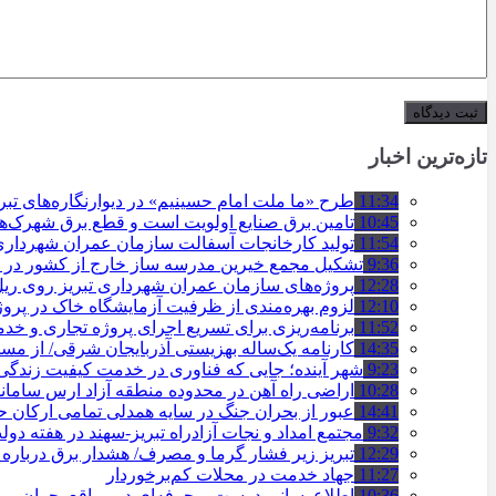
تازه‌ترین اخبار
11:34
طرح «ما ملت امام حسینیم» در دیوارنگاره‌های تب
10:45
تامین برق صنایع اولویت است و قطع برق شهرک‌ه
11:54
تولید کارخانجات آسفالت سازمان عمران شهرداری تبریز به مرز ۱۰۰
9:36
تشکیل مجمع خیرین مدرسه ‌ساز خارج از کشور در ت
12:28
پروژه‌های سازمان عمران شهرداری تبریز روی ریل ا
12:10
لزوم بهره‌مندی از ظرفیت آزمایشگاه خاک در پروژ
11:52
برنامه‌ریزی برای تسریع اجرای پروژه تجاری و خد
14:35
کارنامه یک‌ساله بهزیستی آذربایجان شرقی/ از مس
9:23
شهر آینده؛ جایی که فناوری در خدمت کیفیت زندگ
10:28
اراضی راه آهن در محدوده منطقه آزاد ارس ساما
14:41
عبور از بحران جنگ در سایه همدلی تمامی ارکان
9:32
مجتمع امداد و نجات آزادراه تبریز-سهند در هفته دول
12:29
تبریز زیر فشار گرما و مصرف/ هشدار برق درباره
11:27
جهاد خدمت در محلات کم‌برخوردار
10:36
اطلاع‌رسانی درست و حرفه‌ای در مواقع بحران، 