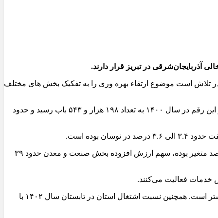
 در تلاش است موضوع ارتقاء بهره وری را به تفکیک بخش های مختلف
وی با اشاره به اهمیت بهره وری در بخش مسکن یادآور شد: در سال ۱۳۹۵ تعداد ۱۴۳ هزار و ۶۱۴ واحد مسکونی خالی در استان موجود بود و این رقم در سال ۱۴۰۰ به تعداد ۱۹۸ هزار و ۵۴۳ باب رسید و حدود
سرپرست سازمان مدیریت وبرنامه‌ریزی آذربایجان شرقی، توضیح داد: سهم ارزش افزوده بخش کشاورزی استان در این مقطع ۶.۷ تا ۱۱درصد متغیر بوده، سهم ارزش افزوده بخش صنعت و معدن حدود ۳۹
این مسوول ابراز داشت: نرخ مشارکت اقتصادی استان در تابستان سال ۱۴۰۲ با ۴۳.۵ درصد، ۱.۹ درصد از نرخ مشارکت اقتصادی کشور بیشتر است. همچنین نسبت اشتغال استان در تابستان سال ۱۴۰۲ با