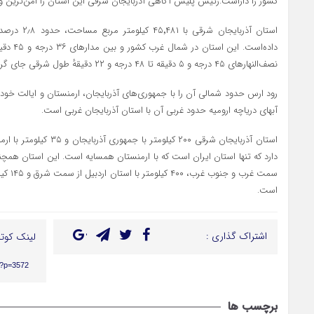
کشور را داراست.رئیس پلیس آگاهی آذربایجان شرقی این استان را امن‌ترین و کم
استان آذربایج
نصف‌النهارهای ۴۵ درجه و ۵ دقیقه تا ۴۸ درجه و ۲۲ دقیقهٔ طول شرقی جای گرفته‌است.
رود ارس حدود شمالی آن را با جمهوری‌های آذربایجان، ارمنستان و ایالت خو
آبهای دریاچه ارومیه حدود غربی آن با استان آذربایجان غربی است.
استان آذربایجان شرقی ۲۰۰ کی
سمت غرب
است.
اشتراک گذاری :
لینک کوتا
r/?p=3572
برچسب ها