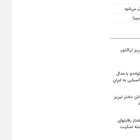
تر می‌شود
ریز!
زِ تراکتور،
اندو با مدال
سیایی به ایران
ان دختر تبریز
د
تاز رقابتهای
شته اسکیت