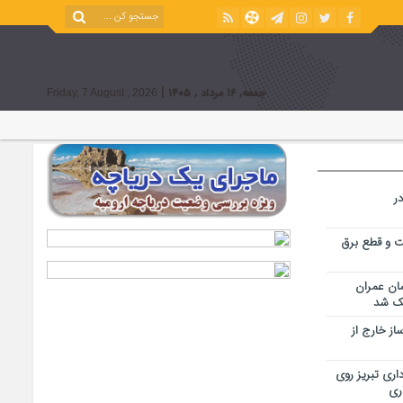
|
جمعه, ۱۶ مرداد , ۱۴۰۵
Friday, 7 August , 2026
ر
ت و قطع برق
مان عمران
ز خارج از
اری تبریز روی
اری