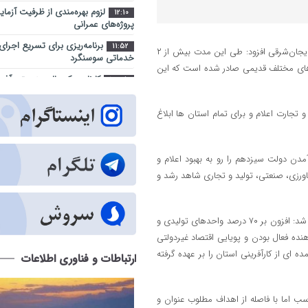
لزوم بهره‌مندی از ظرفیت آزما
12:10
پروژه‌های عمرانی
برنامه‌ریزی برای تسریع اجرای
11:52
، محمد کلامی ،معاون امور اقتصادی استاندار آذربایجان‌شرقی افزود: طی این مدت بیش از ۲
خدماتی سوسنگرد
 واحدهای مختلف قدیمی صادر شده است که این
کارنامه یک‌ساله بهزیستی آذر
14:35
مسکن و اشتغال تا کاهش آسیب‌های 
شهر آینده؛ جایی که فناوری د
تجارت اعلام و برای تمام استان ها ابلاغ
9:23
زندگی شهروندان است
اراضی راه آهن در محدوده منط
10:28
 اخیر و پس از روی کار آمدن دولت سیزدهم را رو به بهبود اعلام و
ساماندهی می شود
ورزی، صنعتی، تولید و تجاری شاهد رشد و
عبور از بحران جنگ در سایه 
14:41
ارکان حکومت میسر شد
مجتمع امداد و نجات آزادراه تبر
9:32
وی با تاکید بر نقش بخش خصوصی در اقتصاد کلان آذربایجان شرقی ، یادآور شد: افزون بر ۷۰ درصد واحدهای تولیدی و
هفته دولت به بهره ‌برداری می‌ رسد
 فعال بودن و پویایی اقتصاد غیردولتی
تبریز زیر فشار گرما و مصرف/ 
12:29
ی از کارآفرینی استان را بر عهده گرفته
ارتباطات و فناوری اطلاعات
درباره روزهای سرنوشت‌ساز تابستان
جهاد خدمت در محلات کم‌برخور
11:27
ت آذربایجان شرقی طی ۲ سال اخیر را مناسب اما با فاصله از اهداف مطلوب عنوان و
اطلاع‌رسانی درست و حرفه‌ای 
10:36