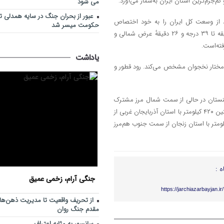
‌جرم‌ترین استان ایران به‌شمار می‌آورد.
می شود
عبور از بحران جنگ در سایه همدلی تم
ان شرقی با ۴۵٬۴۸۱ کیلومتر مربع مساحت، حدود ۲٫۸ درصد از وسعت کل ایران را به خود اختصاص
حکومت میسر شد
داده‌است. این استان در شمال غرب کشور و بین مدارهای ۳۶ درجه و ۴۵ دقیقه تا ۳۹ درجه و ۲۶ دقیقهٔ عرض شمالی و
یاداشت
دمختار نخجوان مشخص می‌کند. رود قطور و
لومتر با جمهوری آذربایجان و ۳۵ کیلومتر با ارمنستان در حالی از سمت شمال مرز مشترک
دارد که تنها استان ایران است که با ارمنستان همسایه است. این استان همچنین ۴۲۰ کیلومتر با استان آذربایجان غربی از
 و جنوب غرب، ۴۰۰ کیلومتر با استان اردبیل از سمت شرق و ۱۴۵ کیلومتر با استان زنجان از سمت جنوب هم‌مرز
ه :
جنگی آرام، زخمی عمیق
https://jarchiazarbayjan.i
از تحریف واقعیت تا مدیریت ذهن‌ها؛ 
مقدم جنگ روان
سانسور به مثابه اعتراف