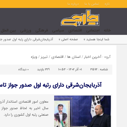
تازه
تماس با ما
درباره ما
خانه
اجتماعی
اقتصادی
سیاسی
فرهنگی
ورزشی
بین الملل
شما اینجا هستید »
صفحه اصلی »
آذربایجان‌شرقی دارای رتبه اول صدور 
گروه :
آخرین اخبار
/
استان ها
/
اقتصادی
/
تبریز
/
ویژه
شناسه :
3572
01 آذر 1402 - 10:54
329 بازدید
۰
دیدگاه
آذربایجان‌شرقی دارای رتبه اول صدور جواز 
معاون امور اقتصادی استاندار آ
سال اخیر به لحاظ صدور جواز
صنعتی رتبه اول کشوری را دارد.