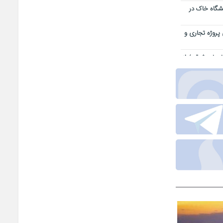
یشگاه خاک در
 پروژه تجاری و
بایجان شرقی/ از
اجتماعی
ر خدمت کیفیت
قه آزاد ارس
همدلی تمامی
یز-سهند در
هشدار برق
دار
در مواقع