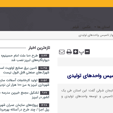
استان ها
عکس
فیلم
جواز تاسیس واحدهای تولیدی
تازه‌ترین اخبار
پ
طرح «ما ملت امام حسینیم» د
11:34
دیوارنگاره‌های تبریز نصب شد
تامین برق صنایع اولویت اس
10:45
شهرک‌های صنعتی قابل قبول نیست
تاسیس واحدهای تولیدی
تولید کارخانجات آسفالت ساز
11:54
شهرداری تبریز به مرز ۱۰۰ هزار تن نزدیک شد
ذربایجان شرقی گفت: این استان طی یک
تشکیل مجمع خیرین مدرسه ‌سا
9:36
 تاسیس و توسعه واحدهای تولیدی و
کشور در تبریز
پروژه‌های سازمان عمران شهرد
12:28
ریل اجرا / چند طرح در آستانه بهره‌برد