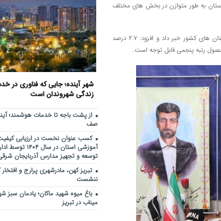
بحران، موجب آرامش افکار عمومی می
استان به طور متوازن در بخش های مختلف
مرکز خدماتی و رفاهی جدید د
11:48
راه اندازی می شود
وی از رتبه پنجم آذربایجان شرقی در حوزه اعطای تسهیلات بانکی در بین استان های کشور خبر داد و افزود: ۲.۷ درصد
افزایش محدوده تردد خودروها
10:30
حصول رتبه پنجمی قابل توجه است
.
استان‌های شمال و شمال‌غرب کشور
رفع مشکلات ا
9:27
دنبال می‌شود
شهر آینده؛ جایی که فناوری در خ
از پشت باجه تا خدمات هوشمند
زندگی شهروندان است
9:20
بدون صف
از پشت باجه تا خدمات هوشمند؛ آین
تأکید مدیرعامل سازمان منطقه 
11:27
صف
جایگاه استراتژیک روابط عمومی
کسب عنوان نخست در ارزیابی کیفیت 
آموزشی استان در سال ۴
توسعه و تجهیز مدارس آذربایجان شرقی
تبریز کهن، مادرشهری پرارج و افتخار ک
ننشست
باغ میوه شهید ماکان؛ یادمان سبز ش
میناب در تبریز