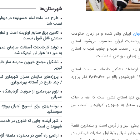
شهرستان‌ها
طرح «ما ملت امام حسینیم» در دیوارنگ
نصب شد
تامین برق صنایع اولویت است و قطع
یجان
ایران واقع شده و در زمان حکومت
صنعتی قابل قبول نیست
رجمعیت‌ ایران محسوب می‌شود. استان
تولید کارخانجات آسفالت سازمان عمرا
جوان، از سمت غرب و جنوب غرب به استان
به مرز ۱۰۰ هزار تن نزدیک شد
ن زنجان مرزبندی شده‌است.
تشکیل مجمع خیرین مدرسه ‌ساز خارج
تبریز
 ارتفاعات تشکیل داده‌اند. مساحت استان
پروژه‌های سازمان عمران شهرداری تبر
آذربایجان شرقی ۴۵٬۴۹۱ کیلومتر مربع است و جمعیت آن نیز در سال ۱۴۰۰ خورشیدی بالغ بر ۴٬۰۴۰٬۴۰۰ نفر برآورد
/ چند طرح در آستانه بهره‌برداری
لزوم بهره‌مندی از ظرفیت آزمایشگاه خ
عمرانی
ین تنها استان کشور است که هم با خاک
 متعلق به جمهوری آذربایجان است، مرز
برنامه‌ریزی برای تسریع اجرای پروژه
سوسنگرد
شهر آینده؛ جایی که فناوری در خدمت
عنی البرز و زاگرس است و بلندترین نقطهٔ
شهروندان است
ربایجان شرقی رتبهٔ اول صادرات غیرنفتی در
اراضی راه آهن در محدوده منطقه آزا