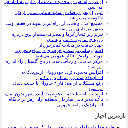
اراضی راه آهن در محدوده منطقه آزاد ارس ساماندهی
می شود
عبور از بحران جنگ در سایه همدلی تمامی ارکان
حکومت میسر شد
مجتمع امداد و نجات آزادراه تبریز-سهند در هفته دولت
به بهره ‌برداری می‌ رسد
تبریز زیر فشار گرما و مصرف/ هشدار برق درباره
روزهای سرنوشت‌ساز تابستان
جهاد خدمت در محلات کم‌برخوردار
اطلاع‌رسانی درست و حرفه‌ای در مواقع بحران،
موجب آرامش افکار عمومی می‌شود
مرکز خدماتی و رفاهی جدید در باغ گلستان راه اندازی
می شود
افزایش محدوده تردد خودروهای ارس‌پلاک به
استان‌های شمال و شمال‌غرب کشور
رفع مشکلات اراضی فاز ۲ خاوران با جدیت دنبال
می‌شود
از پشت باجه تا خدمات هوشمند؛ آینده شهر بدون صف
تأکید مدیرعامل سازمان منطقه آزاد ارس بر جایگاه
استراتژیک روابط عمومی
تازه‌ترین اخبار
طرح «ما ملت امام حسینیم» در دیوارنگاره‌های تبریز نصب