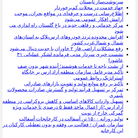
سرنوشت‌ساز تابستان
جهاد خدمت در محلات کم‌برخوردار
اطلاع‌رسانی درست و حرفه‌ای در مواقع بحران، موجب
آرامش افکار عمومی می‌شود
مرکز خدماتی و رفاهی جدید در باغ گلستان راه اندازی می
شود
افزایش محدوده تردد خودروهای ارس‌پلاک به استان‌های
شمال و شمال‌غرب کشور
رفع مشکلات اراضی فاز ۲ خاوران با جدیت دنبال می‌شود
نشست خبری سردار مدنی فرمانده لشکر عملیاتی ۳۱
عاشورا
از پشت باجه تا خدمات هوشمند؛ آینده شهر بدون صف
تأکید مدیرعامل سازمان منطقه آزاد ارس بر جایگاه
استراتژیک روابط عمومی
تأکید بر رفع موانع تولید و تقویت بازارهای صادراتی
تمرکز بر تسهیل فرآیند تولید و گسترش صادرات محصولات
پلیمری
تسهیل واردات کالاهای اساسی و کاهش بروکراسی در منطقه
آزاد ارس؛/از اعمال ماخذ فقط ۵ درصدی تا خدمات ویژه
گمرکی خارج از نوبت
تولید روزانه ۱۵۰۰ تن آسفالت در کارخانجات آسفالت
سازمان عمران / فعالیت بی وفقه و بدون تعطیلی کارکنان در
این کارخانه