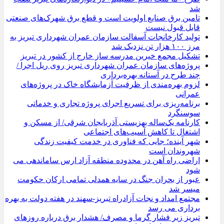
شد
تامین برق صنایع اولویت است و قطع برق شهرک‌های صنعتی
قابل قبول نیست
تولید کارخانجات آسفالت سازمان عمران شهرداری تبریز به
مرز ۱۰۰ هزار تن نزدیک شد
تشکیل مجمع خیرین مدرسه ‌ساز خارج از کشور در تبریز
پروژه‌های سازمان عمران شهرداری تبریز روی ریل اجرا /
چند طرح در آستانه بهره‌برداری
لزوم بهره‌مندی از ظرفیت آزمایشگاه خاک در پروژه‌های
عمرانی
برنامه‌ریزی برای تسریع اجرای پروژه تجاری و خدماتی
سوسنگرد
کارنامه یک‌ساله بهزیستی آذربایجان شرقی/ از مسکن و
اشتغال تا کاهش آسیب‌های اجتماعی
شهر آینده؛ جایی که فناوری در خدمت کیفیت زندگی
شهروندان است
اراضی راه آهن در محدوده منطقه آزاد ارس ساماندهی می
شود
عبور از بحران جنگ در سایه همدلی تمامی ارکان حکومت
میسر شد
مجتمع امداد و نجات آزادراه تبریز-سهند در هفته دولت به بهره
‌برداری می‌ رسد
تبریز زیر فشار گرما و مصرف/ هشدار برق درباره روزهای