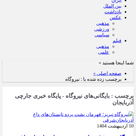
ایران
بین الملل
یادداشت
عکس
مذهبی
ورزشی
سیاسی
فیلم
مذهبی
علمی
شما اینجا هستید »
صفحه اصلی »
برچسب زده شده با : نیروگاه
برچسب : بایگانی‌های نیروگاه - پایگاه خبری جارچی
آذربایجان
10 اردیبهشت 1404