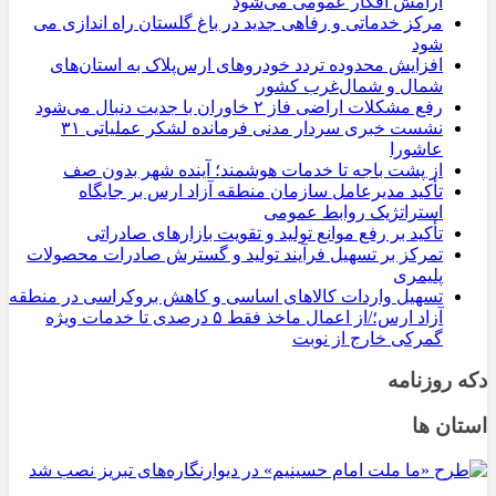
آرامش افکار عمومی می‌شود
مرکز خدماتی و رفاهی جدید در باغ گلستان راه اندازی می
شود
افزایش محدوده تردد خودروهای ارس‌پلاک به استان‌های
شمال و شمال‌غرب کشور
رفع مشکلات اراضی فاز ۲ خاوران با جدیت دنبال می‌شود
نشست خبری سردار مدنی فرمانده لشکر عملیاتی ۳۱
عاشورا
از پشت باجه تا خدمات هوشمند؛ آینده شهر بدون صف
تأکید مدیرعامل سازمان منطقه آزاد ارس بر جایگاه
استراتژیک روابط عمومی
تأکید بر رفع موانع تولید و تقویت بازارهای صادراتی
تمرکز بر تسهیل فرآیند تولید و گسترش صادرات محصولات
پلیمری
تسهیل واردات کالاهای اساسی و کاهش بروکراسی در منطقه
آزاد ارس؛/از اعمال ماخذ فقط ۵ درصدی تا خدمات ویژه
گمرکی خارج از نوبت
دکه روزنامه
استان ها