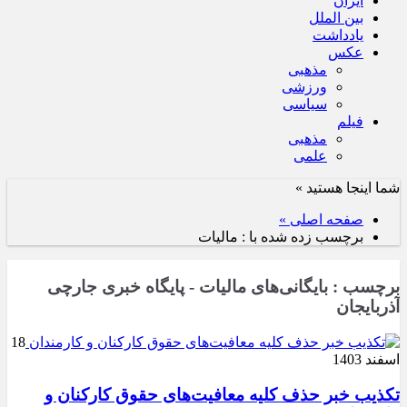
ایران
بین الملل
یادداشت
عکس
مذهبی
ورزشی
سیاسی
فیلم
مذهبی
علمی
شما اینجا هستید »
صفحه اصلی »
برچسب زده شده با : مالیات
برچسب : بایگانی‌های مالیات - پایگاه خبری جارچی
آذربایجان
18
اسفند 1403
تکذیب خبر حذف کلیه معافیت‌های حقوق کارکنان و