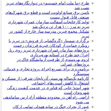
طرح «ما ملت امام حسینیم» در دیوارنگاره‌های تبریز
نصب شد
تامین برق صنایع اولویت است و قطع برق شهرک‌های
صنعتی قابل قبول نیست
تولید کارخانجات آسفالت سازمان عمران شهرداری
تبریز به مرز ۱۰۰ هزار تن نزدیک شد
تشکیل مجمع خیرین مدرسه ‌ساز خارج از کشور در
تبریز
برگزاری سمینار «گره‌گشایی از فروش» در تبریز با
رویکرد حمایت از کودکان خیریه فرزندان رحمت
پروژه‌های سازمان عمران شهرداری تبریز روی ریل
اجرا / چند طرح در آستانه بهره‌برداری
لزوم بهره‌مندی از ظرفیت آزمایشگاه خاک در
پروژه‌های عمرانی
برنامه‌ریزی برای تسریع اجرای پروژه تجاری و خدماتی
سوسنگرد
کارنامه یک‌ساله بهزیستی آذربایجان شرقی/ از مسکن و
اشتغال تا کاهش آسیب‌های اجتماعی
شهر آینده؛ جایی که فناوری در خدمت کیفیت زندگی
شهروندان است
اراضی راه آهن در محدوده منطقه آزاد ارس ساماندهی
می شود
عبور از بحران جنگ در سایه همدلی تمامی ارکان