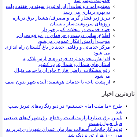
حکومت میسر شد
مجتمع امداد و نجات آزادراه تبریز-سهند در هفته دولت
به بهره ‌برداری می‌ رسد
تبریز زیر فشار گرما و مصرف/ هشدار برق درباره
روزهای سرنوشت‌ساز تابستان
جهاد خدمت در محلات کم‌برخوردار
اطلاع‌رسانی درست و حرفه‌ای در مواقع بحران،
موجب آرامش افکار عمومی می‌شود
مرکز خدماتی و رفاهی جدید در باغ گلستان راه اندازی
می شود
افزایش محدوده تردد خودروهای ارس‌پلاک به
استان‌های شمال و شمال‌غرب کشور
رفع مشکلات اراضی فاز ۲ خاوران با جدیت دنبال
می‌شود
از پشت باجه تا خدمات هوشمند؛ آینده شهر بدون صف
تازه‌ترین اخبار
طرح «ما ملت امام حسینیم» در دیوارنگاره‌های تبریز نصب
شد
تامین برق صنایع اولویت است و قطع برق شهرک‌های صنعتی
قابل قبول نیست
تولید کارخانجات آسفالت سازمان عمران شهرداری تبریز به
مرز ۱۰۰ هزار تن نزدیک شد