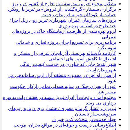
تشکیل مجمع خیرین مدرسه ‌ساز خارج از کشور در تبریز
برگزاری سمینار «گره‌گشایی از فروش» در تبریز با رویکرد
حمایت از کودکان خیریه فرزندان رحمت
پروژه‌های سازمان عمران شهرداری تبریز روی ریل اجرا /
چند طرح در آستانه بهره‌برداری
لزوم بهره‌مندی از ظرفیت آزمایشگاه خاک در پروژه‌های
عمرانی
برنامه‌ریزی برای تسریع اجرای پروژه تجاری و خدماتی
سوسنگرد
کارنامه یک‌ساله بهزیستی آذربایجان شرقی/ از مسکن و
اشتغال تا کاهش آسیب‌های اجتماعی
شهر آینده؛ جایی که فناوری در خدمت کیفیت زندگی
شهروندان است
اراضی راه آهن در محدوده منطقه آزاد ارس ساماندهی می
شود
عبور از بحران جنگ در سایه همدلی تمامی ارکان حکومت
میسر شد
مجتمع امداد و نجات آزادراه تبریز-سهند در هفته دولت به بهره
‌برداری می‌ رسد
تبریز زیر فشار گرما و مصرف/ هشدار برق درباره روزهای
سرنوشت‌ساز تابستان
جهاد خدمت در محلات کم‌برخوردار
اطلاع‌رسانی درست و حرفه‌ای در مواقع بحران، موجب