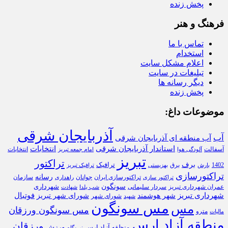
پخش زنده
فرهنگ و هنر
تماس با ما
استخدام
اعلام مشکل سایت
تبلیغات در سایت
دیگر رسانه ها
پخش زنده
موضوعات داغ:
آذربایجان شرقی
آب
آب منطقه ای آذربایجان شرقی
استاندار آذربایجان شرقی
انتخابات
آسفالت
انتخابات
آلودگی هوا
امام جمعه تبریز
تبریز
تراکتور
برف
ترافیک
1402
برق
بارش
بهزیستی
ترافیک تبریز
تراکتورسازی
رسانه
تراکتورسازی ایران
سازمان
جوانان
تراکتور سازی
راهداری
سونگون
شهرداری
عمران شهرداری تبریز
سردار سلیمانی
شب یلدا
شهادت
شهرداری تبریز
فوتبال
شهر هوشمند
شورای شهر تبریز
شورای شهر
شهید
مس سونگون
مس
مس سونگون ورزقان
مترو
مالیات
منطقه آزاد ارس
ورزقان
ورزش
منظقه آزاد ارس
نیروگاه