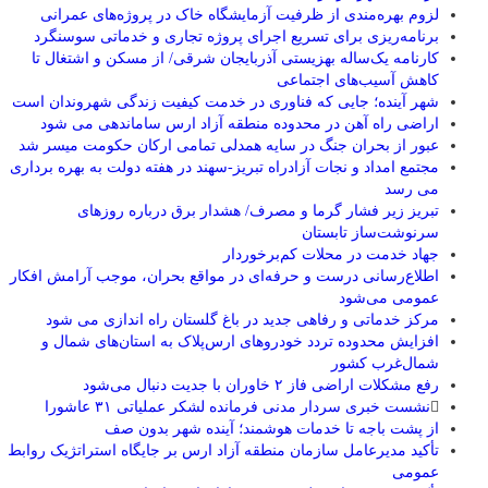
لزوم بهره‌مندی از ظرفیت آزمایشگاه خاک در پروژه‌های عمرانی
برنامه‌ریزی برای تسریع اجرای پروژه تجاری و خدماتی سوسنگرد
کارنامه یک‌ساله بهزیستی آذربایجان شرقی/ از مسکن و اشتغال تا
کاهش آسیب‌های اجتماعی
شهر آینده؛ جایی که فناوری در خدمت کیفیت زندگی شهروندان است
اراضی راه آهن در محدوده منطقه آزاد ارس ساماندهی می شود
عبور از بحران جنگ در سایه همدلی تمامی ارکان حکومت میسر شد
مجتمع امداد و نجات آزادراه تبریز-سهند در هفته دولت به بهره ‌برداری
می‌ رسد
تبریز زیر فشار گرما و مصرف/ هشدار برق درباره روزهای
سرنوشت‌ساز تابستان
جهاد خدمت در محلات کم‌برخوردار
اطلاع‌رسانی درست و حرفه‌ای در مواقع بحران، موجب آرامش افکار
عمومی می‌شود
مرکز خدماتی و رفاهی جدید در باغ گلستان راه اندازی می شود
افزایش محدوده تردد خودروهای ارس‌پلاک به استان‌های شمال و
شمال‌غرب کشور
رفع مشکلات اراضی فاز ۲ خاوران با جدیت دنبال می‌شود
نشست خبری سردار مدنی فرمانده لشکر عملیاتی ۳۱ عاشورا
از پشت باجه تا خدمات هوشمند؛ آینده شهر بدون صف
تأکید مدیرعامل سازمان منطقه آزاد ارس بر جایگاه استراتژیک روابط
عمومی