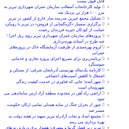
قابل قبول نیست
تولید کارخانجات آسفالت سازمان عمران شهرداری تبریز به
مرز ۱۰۰ هزار تن نزدیک شد
تشکیل مجمع خیرین مدرسه ‌ساز خارج از کشور در تبریز
برگزاری سمینار «گره‌گشایی از فروش» در تبریز با رویکرد
حمایت از کودکان خیریه فرزندان رحمت
پروژه‌های سازمان عمران شهرداری تبریز روی ریل اجرا /
چند طرح در آستانه بهره‌برداری
لزوم بهره‌مندی از ظرفیت آزمایشگاه خاک در پروژه‌های
عمرانی
برنامه‌ریزی برای تسریع اجرای پروژه تجاری و خدماتی
سوسنگرد
کارنامه یک‌ساله بهزیستی آذربایجان شرقی/ از مسکن و
اشتغال تا کاهش آسیب‌های اجتماعی
شهر آینده؛ جایی که فناوری در خدمت کیفیت زندگی
شهروندان است
اراضی راه آهن در محدوده منطقه آزاد ارس ساماندهی می
شود
عبور از بحران جنگ در سایه همدلی تمامی ارکان حکومت
میسر شد
مجتمع امداد و نجات آزادراه تبریز-سهند در هفته دولت به
بهره ‌برداری می‌ رسد
تبریز زیر فشار گرما و مصرف/ هشدار برق درباره روزهای