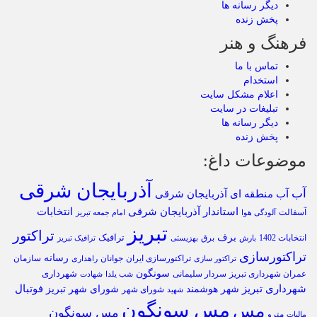
دیگر رسانه ها
پخش زنده
فرهنگ و هنر
تماس با ما
استخدام
اعلام مشکل سایت
تبلیغات در سایت
دیگر رسانه ها
پخش زنده
موضوعات داغ:
آذربایجان شرقی
آب
آب منطقه ای آذربایجان شرقی
استاندار آذربایجان شرقی
انتخابات
آسفالت
آلودگی هوا
امام جمعه تبریز
تبریز
تراکتور
برف
ترافیک
انتخابات 1402
برق
بارش
بهزیستی
ترافیک تبریز
تراکتورسازی
رسانه
تراکتورسازی ایران
سازمان
جوانان
تراکتور سازی
راهداری
سونگون
شهرداری
عمران شهرداری تبریز
سردار سلیمانی
شب یلدا
شهادت
شهرداری تبریز
فوتبال
شهر هوشمند
شورای شهر تبریز
شورای شهر
شهید
مس سونگون
مس
مس سونگون
مترو
مالیات