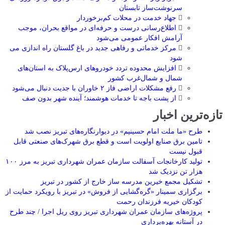
سرنوشت‌ساز تابستان
جهاد خدمت در محلات کم‌برخوردار
اطلاع‌رسانی درست و حرفه‌ای در مواقع بحران، موجب
آرامش افکار عمومی می‌شود
مرکز خدماتی و رفاهی جدید در باغ گلستان راه اندازی می
شود
افزایش محدوده تردد خودروهای ارس‌پلاک به استان‌های
شمال و شمال‌غرب کشور
رفع مشکلات اراضی فاز ۲ خاوران با جدیت دنبال می‌شود
از پشت باجه تا خدمات هوشمند؛ آینده شهر بدون صف
تازه‌ترین اخبار
طرح «ما ملت امام حسینیم» در دیوارنگاره‌های تبریز نصب شد
تامین برق صنایع اولویت است و قطع برق شهرک‌های صنعتی قابل
قبول نیست
تولید کارخانجات آسفالت سازمان عمران شهرداری تبریز به مرز ۱۰۰
هزار تن نزدیک شد
تشکیل مجمع خیرین مدرسه ‌ساز خارج از کشور در تبریز
برگزاری سمینار «گره‌گشایی از فروش» در تبریز با رویکرد حمایت از
کودکان خیریه فرزندان رحمت
پروژه‌های سازمان عمران شهرداری تبریز روی ریل اجرا / چند طرح
در آستانه بهره‌برداری