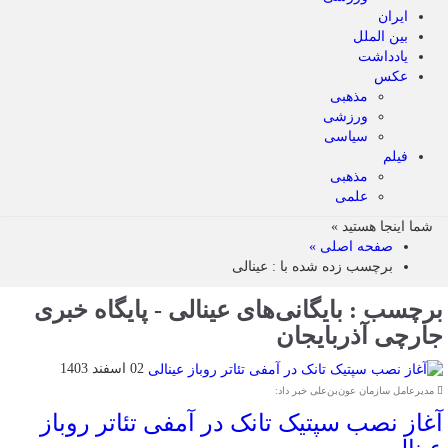
ایران
بین الملل
یادداشت
عکس
مذهبی
ورزشی
سیاسی
فیلم
مذهبی
علمی
شما اینجا هستید »
صفحه اصلی »
برچسب زده شده با : عینالی
برچسب : بایگانی‌های عینالی - پایگاه خبری
جارچی آذربایجان
02 اسفند 1403
مدیرعامل سازمان عون‌بن‌علی خبر داد:
آغاز نصب سپتیک تانک در آمفی تئاتر روباز