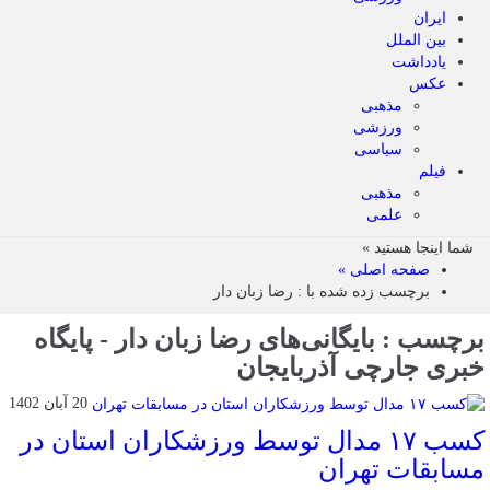
ایران
بین الملل
یادداشت
عکس
مذهبی
ورزشی
سیاسی
فیلم
مذهبی
علمی
شما اینجا هستید »
صفحه اصلی »
برچسب زده شده با : رضا زبان دار
برچسب : بایگانی‌های رضا زبان دار - پایگاه
خبری جارچی آذربایجان
20 آبان 1402
کسب ۱۷ مدال توسط ورزشکاران استان در
مسابقات تهران