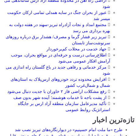
اراضی راه آهن در محدوده منطقه آزاد ارس ساماندهی می
شود
عبور از بحران جنگ در سایه همدلی تمامی ارکان حکومت
میسر شد
مجتمع امداد و نجات آزادراه تبریز-سهند در هفته دولت به
بهره ‌برداری می‌ رسد
تبریز زیر فشار گرما و مصرف/ هشدار برق درباره روزهای
سرنوشت‌ساز تابستان
جهاد خدمت در محلات کم‌برخوردار
اطلاع‌رسانی درست و حرفه‌ای در مواقع بحران، موجب
آرامش افکار عمومی می‌شود
مرکز خدماتی و رفاهی جدید در باغ گلستان راه اندازی می
شود
افزایش محدوده تردد خودروهای ارس‌پلاک به استان‌های
شمال و شمال‌غرب کشور
رفع مشکلات اراضی فاز ۲ خاوران با جدیت دنبال می‌شود
از پشت باجه تا خدمات هوشمند؛ آینده شهر بدون صف
تأکید مدیرعامل سازمان منطقه آزاد ارس بر جایگاه
استراتژیک روابط عمومی
تازه‌ترین اخبار
طرح «ما ملت امام حسینیم» در دیوارنگاره‌های تبریز نصب شد
تامین برق صنایع اولویت است و قطع برق شهرک‌های صنعتی قابل