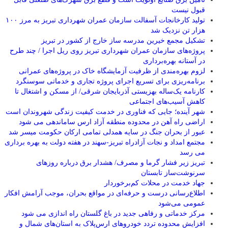
قبول نیست
تولید کارخانجات آسفالت سازمان عمران شهرداری تبریز به مرز ۱۰۰
هزار تن نزدیک شد
تشکیل مجمع خیرین مدرسه ‌ساز خارج از کشور در تبریز
پروژه‌های سازمان عمران شهرداری تبریز روی ریل اجرا / چند طرح
در آستانه بهره‌برداری
لزوم بهره‌مندی از ظرفیت آزمایشگاه خاک در پروژه‌های عمرانی
برنامه‌ریزی برای تسریع اجرای پروژه تجاری و خدماتی سوسنگرد
کارنامه یک‌ساله بهزیستی آذربایجان شرقی/ از مسکن و اشتغال تا
کاهش آسیب‌های اجتماعی
شهر آینده؛ جایی که فناوری در خدمت کیفیت زندگی شهروندان است
اراضی راه آهن در محدوده منطقه آزاد ارس ساماندهی می شود
عبور از بحران جنگ در سایه همدلی تمامی ارکان حکومت میسر شد
مجتمع امداد و نجات آزادراه تبریز-سهند در هفته دولت به بهره ‌برداری
می‌ رسد
تبریز زیر فشار گرما و مصرف/ هشدار برق درباره روزهای
سرنوشت‌ساز تابستان
جهاد خدمت در محلات کم‌برخوردار
اطلاع‌رسانی درست و حرفه‌ای در مواقع بحران، موجب آرامش افکار
عمومی می‌شود
مرکز خدماتی و رفاهی جدید در باغ گلستان راه اندازی می شود
افزایش محدوده تردد خودروهای ارس‌پلاک به استان‌های شمال و