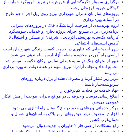
برگزاری سمینار «گره‌گشایی از فروش» در تبریز با رویکرد حمایت از
کودکان خیریه فرزندان رحمت
پروژه‌های سازمان عمران شهرداری تبریز روی ریل اجرا / چند طرح
در آستانه بهره‌برداری
لزوم بهره‌مندی از ظرفیت آزمایشگاه خاک در پروژه‌های عمرانی
برنامه‌ریزی برای تسریع اجرای پروژه تجاری و خدماتی سوسنگرد
کارنامه یک‌ساله بهزیستی آذربایجان شرقی/ از مسکن و اشتغال تا
کاهش آسیب‌های اجتماعی
شهر آینده؛ جایی که فناوری در خدمت کیفیت زندگی شهروندان است
اراضی راه آهن در محدوده منطقه آزاد ارس ساماندهی می شود
عبور از بحران جنگ در سایه همدلی تمامی ارکان حکومت میسر شد
مجتمع امداد و نجات آزادراه تبریز-سهند در هفته دولت به بهره ‌برداری
می‌ رسد
تبریز زیر فشار گرما و مصرف/ هشدار برق درباره روزهای
سرنوشت‌ساز تابستان
جهاد خدمت در محلات کم‌برخوردار
اطلاع‌رسانی درست و حرفه‌ای در مواقع بحران، موجب آرامش افکار
عمومی می‌شود
مرکز خدماتی و رفاهی جدید در باغ گلستان راه اندازی می شود
افزایش محدوده تردد خودروهای ارس‌پلاک به استان‌های شمال و
شمال‌غرب کشور
رفع مشکلات اراضی فاز ۲ خاوران با جدیت دنبال می‌شود
نشست خبری سردار مدنی فرمانده لشکر عملیاتی ۳۱ عاشورا