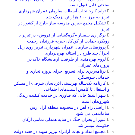
صنعتی قابل قبول نیست
تولید کارخانجات آسفالت سازمان عمران شهرداری
تبریز به مرز ۱۰۰ هزار تن نزدیک شد
تشکیل مجمع خیرین مدرسه ‌ساز خارج از کشور در
تبریز
برگزاری سمینار «گره‌گشایی از فروش» در تبریز با
رویکرد حمایت از کودکان خیریه فرزندان رحمت
پروژه‌های سازمان عمران شهرداری تبریز روی ریل
اجرا / چند طرح در آستانه بهره‌برداری
لزوم بهره‌مندی از ظرفیت آزمایشگاه خاک در
پروژه‌های عمرانی
برنامه‌ریزی برای تسریع اجرای پروژه تجاری و
خدماتی سوسنگرد
کارنامه یک‌ساله بهزیستی آذربایجان شرقی/ از مسکن
و اشتغال تا کاهش آسیب‌های اجتماعی
شهر آینده؛ جایی که فناوری در خدمت کیفیت زندگی
شهروندان است
اراضی راه آهن در محدوده منطقه آزاد ارس
ساماندهی می شود
عبور از بحران جنگ در سایه همدلی تمامی ارکان
حکومت میسر شد
مجتمع امداد و نجات آزادراه تبریز-سهند در هفته دولت