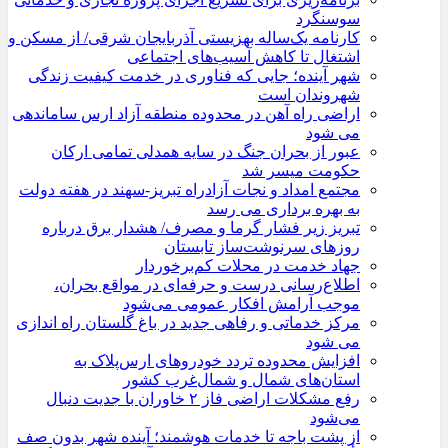
سوسنگرد
کارنامه یک‌ساله بهزیستی آذربایجان شرقی/ از مسکن و
اشتغال تا کاهش آسیب‌های اجتماعی
شهر آینده؛ جایی که فناوری در خدمت کیفیت زندگی
شهروندان است
اراضی راه آهن در محدوده منطقه آزاد ارس ساماندهی
می شود
عبور از بحران جنگ در سایه همدلی تمامی ارکان
حکومت میسر شد
مجتمع امداد و نجات آزادراه تبریز-سهند در هفته دولت
به بهره ‌برداری می‌ رسد
تبریز زیر فشار گرما و مصرف/ هشدار برق درباره
روزهای سرنوشت‌ساز تابستان
جهاد خدمت در محلات کم‌برخوردار
اطلاع‌رسانی درست و حرفه‌ای در مواقع بحران،
موجب آرامش افکار عمومی می‌شود
مرکز خدماتی و رفاهی جدید در باغ گلستان راه اندازی
می شود
افزایش محدوده تردد خودروهای ارس‌پلاک به
استان‌های شمال و شمال‌غرب کشور
رفع مشکلات اراضی فاز ۲ خاوران با جدیت دنبال
می‌شود
از پشت باجه تا خدمات هوشمند؛ آینده شهر بدون صف