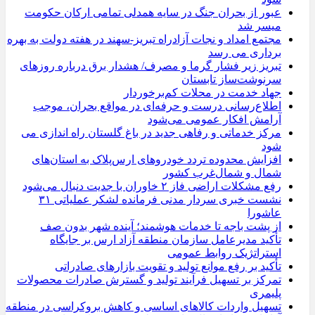
عبور از بحران جنگ در سایه همدلی تمامی ارکان حکومت
میسر شد
مجتمع امداد و نجات آزادراه تبریز-سهند در هفته دولت به بهره
‌برداری می‌ رسد
تبریز زیر فشار گرما و مصرف/ هشدار برق درباره روزهای
سرنوشت‌ساز تابستان
جهاد خدمت در محلات کم‌برخوردار
اطلاع‌رسانی درست و حرفه‌ای در مواقع بحران، موجب
آرامش افکار عمومی می‌شود
مرکز خدماتی و رفاهی جدید در باغ گلستان راه اندازی می
شود
افزایش محدوده تردد خودروهای ارس‌پلاک به استان‌های
شمال و شمال‌غرب کشور
رفع مشکلات اراضی فاز ۲ خاوران با جدیت دنبال می‌شود
نشست خبری سردار مدنی فرمانده لشکر عملیاتی ۳۱
عاشورا
از پشت باجه تا خدمات هوشمند؛ آینده شهر بدون صف
تأکید مدیرعامل سازمان منطقه آزاد ارس بر جایگاه
استراتژیک روابط عمومی
تأکید بر رفع موانع تولید و تقویت بازارهای صادراتی
تمرکز بر تسهیل فرآیند تولید و گسترش صادرات محصولات
پلیمری
تسهیل واردات کالاهای اساسی و کاهش بروکراسی در منطقه