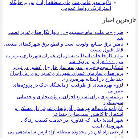
تأکید مدیرعامل سازمان منطقه آزاد ارس بر جایگاه
استراتژیک روابط عمومی
تازه‌ترین اخبار
طرح «ما ملت امام حسینیم» در دیوارنگاره‌های تبریز نصب
شد
تامین برق صنایع اولویت است و قطع برق شهرک‌های صنعتی
قابل قبول نیست
تولید کارخانجات آسفالت سازمان عمران شهرداری تبریز به
مرز ۱۰۰ هزار تن نزدیک شد
تشکیل مجمع خیرین مدرسه ‌ساز خارج از کشور در تبریز
پروژه‌های سازمان عمران شهرداری تبریز روی ریل اجرا /
چند طرح در آستانه بهره‌برداری
لزوم بهره‌مندی از ظرفیت آزمایشگاه خاک در پروژه‌های
عمرانی
برنامه‌ریزی برای تسریع اجرای پروژه تجاری و خدماتی
سوسنگرد
کارنامه یک‌ساله بهزیستی آذربایجان شرقی/ از مسکن و
اشتغال تا کاهش آسیب‌های اجتماعی
شهر آینده؛ جایی که فناوری در خدمت کیفیت زندگی
شهروندان است
اراضی راه آهن در محدوده منطقه آزاد ارس ساماندهی می
شود