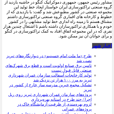
مشاور رئیس جمهور، جمهوری دموکراتیک کنگو در حاشیه بازدید از
گروه صنعتی تراکتورسازی ایران خواستار ایجاد خط تولید این
مجموعه صنعتی در کشور مطبوعش شد و گفت: با بازدیدی که از
خطوط و کارخانه های اقماری گروه صنعتی تراکتورسازی داشتم
مشتاق هستم تا زمینه راه اندازی خط تولید مشابهی را در کشور
خودم و با همکاری تراکتورسازان داشته باشم تا اشتغال چندین هزار
نفری که در این مجموعه اتفاق افتاد به کمک تراکتورسازی در کنگو
و برای جوانان آن نیز ممکن شود.
اخبار شهر
طرح «ما ملت امام حسینیم» در دیوارنگاره‌های تبریز
نصب شد
تامین برق صنایع اولویت است و قطع برق شهرک‌های
صنعتی قابل قبول نیست
تولید کارخانجات آسفالت سازمان عمران شهرداری
تبریز به مرز ۱۰۰ هزار تن نزدیک شد
تشکیل مجمع خیرین مدرسه ‌ساز خارج از کشور در
تبریز
پروژه‌های سازمان عمران شهرداری تبریز روی ریل
اجرا / چند طرح در آستانه بهره‌برداری
لزوم بهره‌مندی از ظرفیت آزمایشگاه خاک در
پروژه‌های عمرانی
برنامه‌ریزی برای تسریع اجرای پروژه تجاری و خدماتی