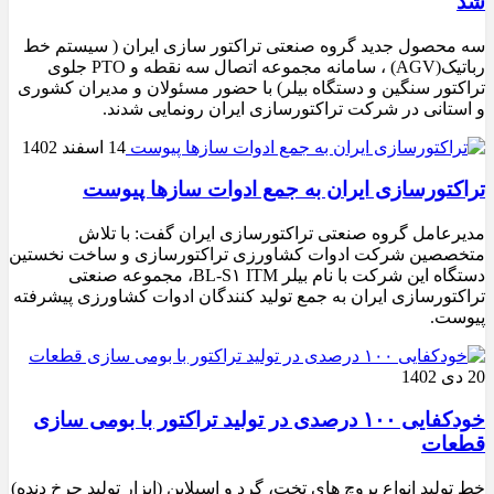
شد
سه محصول جدید گروه صنعتی تراکتور سازی ایران ( سیستم خط
رباتیک(AGV) ، سامانه مجموعه اتصال سه نقطه و PTO جلوی
تراکتور سنگین و دستگاه بیلر) با حضور مسئولان و مدیران کشوری
و استانی در شرکت تراکتورسازی ایران رونمایی شدند.
14 اسفند 1402
تراکتورسازی ایران به جمع ادوات سازها پیوست
مدیرعامل گروه صنعتی تراکتورسازی ایران گفت: با تلاش
متخصصین شرکت ادوات کشاورزی تراکتورسازی و ساخت نخستین
دستگاه این شرکت با نام بیلر BL-S۱ ITM، مجموعه صنعتی
تراکتورسازی ایران به جمع تولید کنندگان ادوات کشاورزی پیشرفته
پیوست.
20 دی 1402
خودکفایی ۱۰۰ درصدی در تولید تراکتور با بومی سازی
قطعات
خط تولید انواع بروچ های تخت، گرد و اسپلاین (ابزار تولید چرخ دنده)