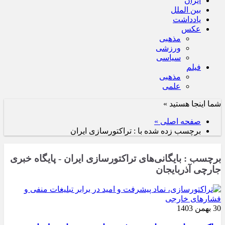
ایران
بین الملل
یادداشت
عکس
مذهبی
ورزشی
سیاسی
فیلم
مذهبی
علمی
شما اینجا هستید »
صفحه اصلی »
برچسب زده شده با : تراکتورسازی ایران
برچسب : بایگانی‌های تراکتورسازی ایران - پایگاه خبری
جارچی آذربایجان
30 بهمن 1403