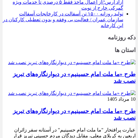
آزاد ارس؛/از اعمال ماخذ فقط ۵ درصدی تا خدمات ویژه
گمرکی خارج از نوبت
تولید روزانه ۱۵۰۰ تن آسفالت در کارخانجات آسفالت
سازمان عمران / فعالیت بی وفقه و بدون تعطیلی کارکنان در
این کارخانه
دکه روزنامه
استان ها
طرح «ما ملت امام حسینیم» در دیوارنگاره‌های تبریز
نصب شد
10 مرداد 1405
طرح «ما ملت امام حسینیم» در دیوارنگاره‌های تبریز
نصب شد
عبارت پرافتخار "ما ملت امام حسینیم" در آستانه سفر زائران
اربعین به کربلای معلی، مقابل دیدگان مردم حسینی تبریز قرار