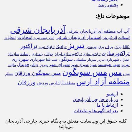
پخش زنده
موضوعات داغ:
آذربایجان شرقی
آب
آب منطقه ای آذربایجان شرقی
استاندار آذربایجان شرقی
انتخابات
آسفالت
انتخابات
آلودگی هوا
امام جمعه تبریز
تبریز
تراکتور
برف
ترافیک
1402
برق
بارش
بهزیستی
ترافیک تبریز
تراکتورسازی
رسانه
تراکتورسازی ایران
سازمان
جوانان
تراکتور سازی
راهداری
شهرداری
سونگون
شهرداری
عمران شهرداری تبریز
سردار سلیمانی
شب یلدا
تبریز
فوتبال
شهر هوشمند
شورای شهر تبریز
شورای شهر
شهید
عینالی
مالیات
مس سونگون
مس
مس سونگون ورزقان
مترو
مسکن
منطقه آزاد ارس
ورزقان
ورزش
منظقه آزاد ارس
آرشیو
درباره جارچی آذربایجان
ارتباط با ما
تعرفه آگهی‌ها و تبلیغات
کلیه حقوق این وب‌سایت متعلق به پایگاه خبری جارچی آذربایجان
می‌باشد