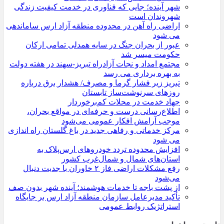
شهر آینده؛ جایی که فناوری در خدمت کیفیت زندگی
شهروندان است
اراضی راه آهن در محدوده منطقه آزاد ارس ساماندهی
می شود
عبور از بحران جنگ در سایه همدلی تمامی ارکان
حکومت میسر شد
مجتمع امداد و نجات آزادراه تبریز-سهند در هفته دولت
به بهره ‌برداری می‌ رسد
تبریز زیر فشار گرما و مصرف/ هشدار برق درباره
روزهای سرنوشت‌ساز تابستان
جهاد خدمت در محلات کم‌برخوردار
اطلاع‌رسانی درست و حرفه‌ای در مواقع بحران،
موجب آرامش افکار عمومی می‌شود
مرکز خدماتی و رفاهی جدید در باغ گلستان راه اندازی
می شود
افزایش محدوده تردد خودروهای ارس‌پلاک به
استان‌های شمال و شمال‌غرب کشور
رفع مشکلات اراضی فاز ۲ خاوران با جدیت دنبال
می‌شود
از پشت باجه تا خدمات هوشمند؛ آینده شهر بدون صف
تأکید مدیرعامل سازمان منطقه آزاد ارس بر جایگاه
استراتژیک روابط عمومی