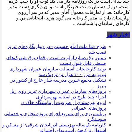
چند سالی است در یک روزنامه کار می کند توجه او را جلب کرده
است، در یک دستش دست خبرنگار است و آن دیگری دست مدیر
کارخانه؛ بعد از تعارفات معمول آقای مدیر که در سر آرزوی
بهارستان دارد به مدیر کارخانه می گوید هزینه انتخاباتی من و
کارهای رسانه‌ای با شماست...
اخبار شهر
طرح «ما ملت امام حسینیم» در دیوارنگاره‌های تبریز
نصب شد
تامین برق صنایع اولویت است و قطع برق شهرک‌های
صنعتی قابل قبول نیست
تولید کارخانجات آسفالت سازمان عمران شهرداری
تبریز به مرز ۱۰۰ هزار تن نزدیک شد
تشکیل مجمع خیرین مدرسه ‌ساز خارج از کشور در
تبریز
پروژه‌های سازمان عمران شهرداری تبریز روی ریل
اجرا / چند طرح در آستانه بهره‌برداری
لزوم بهره‌مندی از ظرفیت آزمایشگاه خاک در
پروژه‌های عمرانی
برنامه‌ریزی برای تسریع اجرای پروژه تجاری و خدماتی
سوسنگرد
کارنامه یک‌ساله بهزیستی آذربایجان شرقی/ از مسکن و
اشتغال تا کاهش آسیب‌های اجتماعی