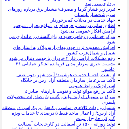
‌برداری می‌ رسد
تبریز زیر فشار گرما و مصرف/ هشدار برق درباره روزهای
سرنوشت‌ساز تابستان
جهاد خدمت در محلات کم‌برخوردار
اطلاع‌رسانی درست و حرفه‌ای در مواقع بحران، موجب
آرامش افکار عمومی می‌شود
مرکز خدماتی و رفاهی جدید در باغ گلستان راه اندازی می
شود
افزایش محدوده تردد خودروهای ارس‌پلاک به استان‌های
شمال و شمال‌غرب کشور
رفع مشکلات اراضی فاز ۲ خاوران با جدیت دنبال می‌شود
نشست خبری سردار مدنی فرمانده لشکر عملیاتی ۳۱
عاشورا
از پشت باجه تا خدمات هوشمند؛ آینده شهر بدون صف
تأکید مدیرعامل سازمان منطقه آزاد ارس بر جایگاه
استراتژیک روابط عمومی
تأکید بر رفع موانع تولید و تقویت بازارهای صادراتی
تمرکز بر تسهیل فرآیند تولید و گسترش صادرات محصولات
پلیمری
تسهیل واردات کالاهای اساسی و کاهش بروکراسی در منطقه
آزاد ارس؛/از اعمال ماخذ فقط ۵ درصدی تا خدمات ویژه
گمرکی خارج از نوبت
تولید روزانه ۱۵۰۰ تن آسفالت در کارخانجات آسفالت