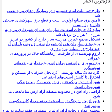
تازه‌ترین اخبار
طرح «ما ملت امام حسینیم» در دیوارنگاره‌های تبریز نصب
شد
تامین برق صنایع اولویت است و قطع برق شهرک‌های صنعتی
قابل قبول نیست
تولید کارخانجات آسفالت سازمان عمران شهرداری تبریز به
مرز ۱۰۰ هزار تن نزدیک شد
تشکیل مجمع خیرین مدرسه ‌ساز خارج از کشور در تبریز
پروژه‌های سازمان عمران شهرداری تبریز روی ریل اجرا /
چند طرح در آستانه بهره‌برداری
لزوم بهره‌مندی از ظرفیت آزمایشگاه خاک در پروژه‌های
عمرانی
برنامه‌ریزی برای تسریع اجرای پروژه تجاری و خدماتی
سوسنگرد
کارنامه یک‌ساله بهزیستی آذربایجان شرقی/ از مسکن و
اشتغال تا کاهش آسیب‌های اجتماعی
شهر آینده؛ جایی که فناوری در خدمت کیفیت زندگی
شهروندان است
اراضی راه آهن در محدوده منطقه آزاد ارس ساماندهی می
شود
عبور از بحران جنگ در سایه همدلی تمامی ارکان حکومت
میسر شد
مجتمع امداد و نجات آزادراه تبریز-سهند در هفته دولت به بهره