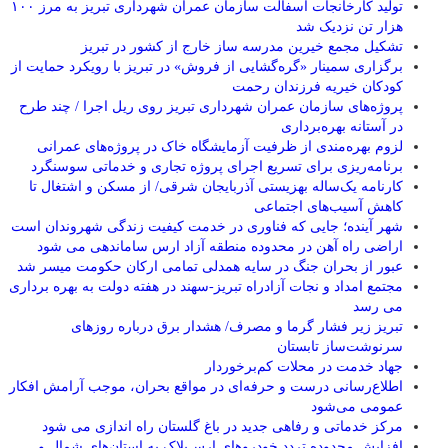
تولید کارخانجات آسفالت سازمان عمران شهرداری تبریز به مرز ۱۰۰
هزار تن نزدیک شد
تشکیل مجمع خیرین مدرسه ‌ساز خارج از کشور در تبریز
برگزاری سمینار «گره‌گشایی از فروش» در تبریز با رویکرد حمایت از
کودکان خیریه فرزندان رحمت
پروژه‌های سازمان عمران شهرداری تبریز روی ریل اجرا / چند طرح
در آستانه بهره‌برداری
لزوم بهره‌مندی از ظرفیت آزمایشگاه خاک در پروژه‌های عمرانی
برنامه‌ریزی برای تسریع اجرای پروژه تجاری و خدماتی سوسنگرد
کارنامه یک‌ساله بهزیستی آذربایجان شرقی/ از مسکن و اشتغال تا
کاهش آسیب‌های اجتماعی
شهر آینده؛ جایی که فناوری در خدمت کیفیت زندگی شهروندان است
اراضی راه آهن در محدوده منطقه آزاد ارس ساماندهی می شود
عبور از بحران جنگ در سایه همدلی تمامی ارکان حکومت میسر شد
مجتمع امداد و نجات آزادراه تبریز-سهند در هفته دولت به بهره ‌برداری
می‌ رسد
تبریز زیر فشار گرما و مصرف/ هشدار برق درباره روزهای
سرنوشت‌ساز تابستان
جهاد خدمت در محلات کم‌برخوردار
اطلاع‌رسانی درست و حرفه‌ای در مواقع بحران، موجب آرامش افکار
عمومی می‌شود
مرکز خدماتی و رفاهی جدید در باغ گلستان راه اندازی می شود
افزایش محدوده تردد خودروهای ارس‌پلاک به استان‌های شمال و