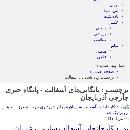
ایران
بین الملل
یادداشت
عکس
مذهبی
ورزشی
سیاسی
فیلم
مذهبی
علمی
شما اینجا هستید »
صفحه اصلی »
برچسب زده شده با : آسفالت
برچسب : بایگانی‌های آسفالت - پایگاه خبری
جارچی آذربایجان
08 مرداد 1405
تولید کارخانجات آسفالت سازمان عمران