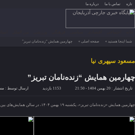
تازه
تماس با ما
درباره ما
خانه
اجتماعی
اقتصادی
سیاسی
فرهنگی
ورزشی
بین الملل
استان
شما اینجا هستید »
صفحه اصلی »
چهارمین همایش “زنده‌نامان تبریز”
مسعود سپهری نیا
چهارمین همایش “زنده‌نامان تبریز”
تاریخ انتشار : 20 بهمن 1404 - 21:50
1153 بازدید
ارسال توسط :
مسع
چهارمین همایش «زنده‌نامان تبریز»، یکشنبه ۱۹ بهمن ۱۴۰۴، در سالن همایش‌های بین‌المللی تبریز، با هدف پاسداشت و تقدیر از تلاش‌های علمی، عملی و فرهنگی مفاخر این شهر، با تجلیل از ۲۳ چهره شاخص و اثرگذار در حوزه‌های مختلف برگزار شد.