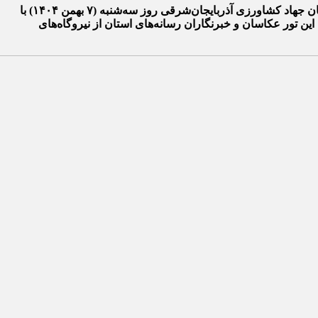
همزمان با هفتم بهمن‌ماه، سالروز تأسیس سازمان امور اراضی کشور و «روز ملی اراضی»، دومین تور رسانه‌ای مدیریت امور اراضی سازمان جهاد کشاورزی آذربایجان‌شرقی روز سه‌شنبه (۷ بهمن ۱۴۰۴) با
مور اراضی این سازمان در راستای کمک به تولید انرژی خورشیدی در سال ۱۴۰۴ برگزار شد. طی این تور عکاسان و خبرنگاران رسانه‌های استان از نیروگاه‌های