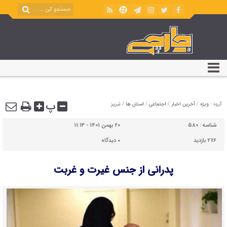
پ
گروه :
ویژه
/
آخرین اخبار
/
اجتماعی
/
استان ها
/
تبریز
شناسه :
580
20 بهمن 1401 - 11:13
276 بازدید
۰
دیدگاه
پدرانی از جنس غیرت و غربت