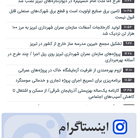
طرح «ما ملت امام حسینیم» در دیوارنگاره‌های تبریز نصب شد
11:34
تامین برق صنایع اولویت است و قطع برق شهرک‌های صنعتی قابل
10:45
قبول نیست
تولید کارخانجات آسفالت سازمان عمران شهرداری تبریز به مرز ۱۰۰
11:54
هزار تن نزدیک شد
تشکیل مجمع خیرین مدرسه ‌ساز خارج از کشور در تبریز
9:36
پروژه‌های سازمان عمران شهرداری تبریز روی ریل اجرا / چند طرح در
12:28
آستانه بهره‌برداری
لزوم بهره‌مندی از ظرفیت آزمایشگاه خاک در پروژه‌های عمرانی
12:10
برنامه‌ریزی برای تسریع اجرای پروژه تجاری و خدماتی سوسنگرد
11:52
کارنامه یک‌ساله بهزیستی آذربایجان شرقی/ از مسکن و اشتغال تا
14:35
کاهش آسیب‌های اجتماعی
شهر آینده؛ جایی که فناوری در خدمت کیفیت زندگی شهروندان است
9:23
اراضی راه آهن در محدوده منطقه آزاد ارس ساماندهی می شود
10:28
عبور از بحران جنگ در سایه همدلی تمامی ارکان حکومت میسر شد
14:41
مجتمع امداد و نجات آزادراه تبریز-سهند در هفته دولت به بهره
9:32