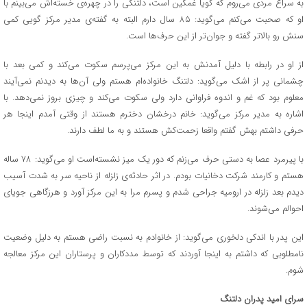
به سراغ مردی می‌روم که گویا غمگین است، دلتنگی را در چهره‌ی خسته‌اش می‌بینم با
او که صحبت می‌کنم می‌گوید: ۸۵ سال دارم البته به گفته‌ی مدیر مرکز گویی کمی
سنش رو بالاتر گفته و جوان‌تر از این حرف‌ها است.
از او در رابطه با دلیل آمدنش به این مرکز می‌پرسم سکوت می‌کند و کمی بعد با
چشمانی پر از اشک می‌گوید: دلتنگ خانواده‌ام هستم ولی آن‌ها به دیدنم نمی‌آیند
معلوم بود که غم و اندوه فراوانی دارد ولی سکوت می‌کند و چیزی بروز نمی‌دهد. با
اشاره به مدیر مرکز می‌گوید: خانم درخشان دخترم هستند از وقتی آمدم اینجا هر
حرفی داشتم بهش گفتم واقعا زحمت‌کش هستند و به ما لطف دارند.
با پیرمرد عصا به دستی حرف می‌زنم که دور یک میز نشسته‌است او می‌گوید: ۷۸ ساله
هستم و کارمند شرکت دخانیات بودم. در اثر حادثه‌ی زلزله از ناحیه سر به شدت آسیب
دیدم بعد زلزله در ارومیه جراحی شدم و پسرم مرا به این مرکز آورد و هرزگاهی جویای
احوالم می‌شوند.
این پدر با اندکی دلخوری می‌گوید: از خانوادم به نسبت راضی هستم به دلیل وضعیت
نامطلوبی که داشتم به اینجا آوردند که توسط مددکاران و پرستاران این مرکز معالجه
شوم.
سرای امید پدران دلتنگ