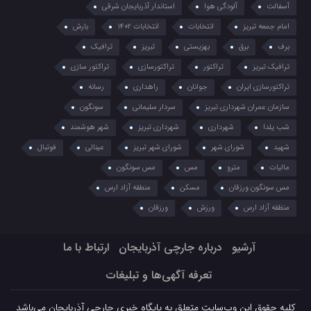
آسفالت
آلودگی هوا
استاندار آذربایجان شرقی
امام جمعه تبریز
انتخابات
انتخابات 1402
بارش
برف
برق
بهزیستی
تبریز
ترافیک
ترافیک تبریز
تراکتور
تراکتورسازی
تراکتور سازی
تراکتورسازی ایران
جوانان
راهداری
رسانه
سازمان عمران شهرداری تبریز
سردار سلیمانی
سونگون
شب یلدا
شهرداری
شهرداری تبریز
شهر هوشمند
شهید
شورای شهر
شورای شهر تبریز
عینالی
فوتبال
مالیات
مترو
مس
مس سونگون
مس سونگون ورزقان
مسکن
منطقه آزاد ارس
منظقه آزاد ارس
ورزش
ورزقان
آرشیو
درباره جارچی آذربایجان
ارتباط با ما
تعرفه آگهی‌ها و تبلیغات
کلیه حقوق این وب‌سایت متعلق به پایگاه خبری جارچی آذربایجان می‌باشد