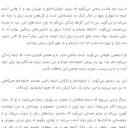
با مرد بلند قامت سخن می‌گویم که بسیار خوش‌اخلاق و مهربان بود و از وقتی آمدم
اینجا با شوق و ذوق در حال کمک به دوستانش است و گل‌های جدید مرکز را جابه جا
می‌کند و می‌گوید من با این گل‌ها زندگی می‌کنم به پای حرف‌های این مرد با تجربه
می‌نشینم می‌گوید: ۷۰ساله هستم و راننده تریلی و ماشین‌های سنگین بودم اما به
دلیل مصرف مواد مخدر فلج شدم و برای ترک اعتیاد به این مرکز آمدم که الان حدود
سه سال و چهار ماه است که ترک کرده‌ام و به طور کامل درمان شده‌ام.
او با بغضی طولانی می‌گوید: اینجا خانه‌ی امید ما و همه‌ی افرادی است که اینجا زندگی
می‌کنند هر چند روز پدر پیش خانواده‌ام نبودم و این بسیار برایم غم انگیز بود ولی خود
کرده را تدبیر نیست، خودم باعث همه‌ی این اتفاقات شدم.
این پدر دلسوز می‌گوید: از خانواده‌ام و کارکنان اینجا راضی هستم خانواده‌ام هرزگاهی
به من سر می‌زنند و این برایم یک دنیا ارزش دارد که هنوز فراموشم نکرده‌اند.
سراغ مردی می‌روم که تبسم لحظه‌ای از صورت پر مهرش محو نمی‌شود، با او که حرف
می‌زنم انگار نمی‌تواند حرف بزند ولی با چشمان معصوم و مهربانش به من خوشامد
گویی می‌کند و برایم صندلی می‌آورد که بشنیم، پرده‌های مرکز را مرتب می‌کند و با
خوشحالی بادکنک‌ها را برای تولد آماده می‌کند. از تولدی بگویم که برای پدران مهربان و
دلسوز بهمن ماهی در این مرکز گرفته شد و من سعادت نصیبم شد تا در کنار این