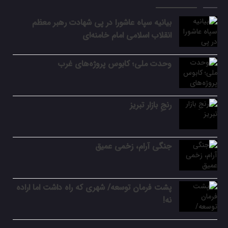
بیانیه سپاه عاشورا در پی شهادت رهبر معظم
انقلاب اسلامی امام خامنه‌ای
وحدت ملی؛ کابوس پروژه‌های غرب
رنجِ بازار تبریز
جنگی آرام، زخمی عمیق
پشت فرمان توسعه/ شهری که راه داشت اما اراده
نه!