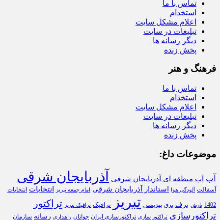
تماس با ما
استخدام
اعلام مشکل سایت
تبلیغات در سایت
دیگر رسانه ها
پخش زنده
فرهنگ و هنر
تماس با ما
استخدام
اعلام مشکل سایت
تبلیغات در سایت
دیگر رسانه ها
پخش زنده
موضوعات داغ:
آذربایجان شرقی
آب
آب منطقه ای آذربایجان شرقی
استاندار آذربایجان شرقی
انتخابات
آسفالت
انتخابات
آلودگی هوا
امام جمعه تبریز
تبریز
تراکتور
برف
ترافیک
1402
برق
بارش
بهزیستی
ترافیک تبریز
تراکتورسازی
رسانه
تراکتورسازی ایران
سازمان
جوانان
تراکتور سازی
راهداری