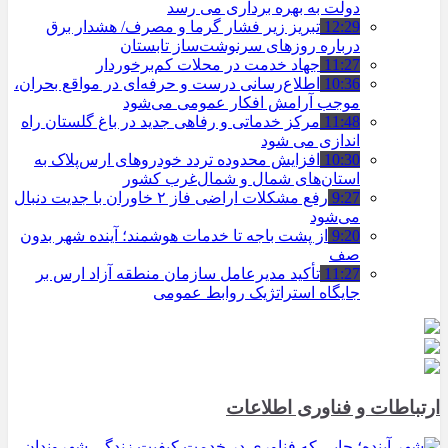
دولت به بهره ‌برداری می‌ رسد
12:29
تبریز زیر فشار گرما و مصرف/ هشدار برق
درباره روزهای سرنوشت‌ساز تابستان
11:27
جهاد خدمت در محلات کم‌برخوردار
10:36
اطلاع‌رسانی درست و حرفه‌ای در مواقع بحران،
موجب آرامش افکار عمومی می‌شود
11:48
مرکز خدماتی و رفاهی جدید در باغ گلستان راه
اندازی می شود
10:30
افزایش محدوده تردد خودروهای ارس‌پلاک به
استان‌های شمال و شمال‌غرب کشور
9:27
رفع مشکلات اراضی فاز ۲ خاوران با جدیت دنبال
می‌شود
9:20
از پشت باجه تا خدمات هوشمند؛ آینده شهر بدون
صف
11:27
تأکید مدیرعامل سازمان منطقه آزاد ارس بر
جایگاه استراتژیک روابط عمومی
ارتباطات و فناوری اطلاعات