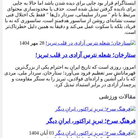
اینستاگرام قرار بود جایی برای دیده شدن باشد اما حالا به جایی
برای نادیده گرفتن تبدیل شده است. حذف یا محدودسازی محتوای
مرتبط با نام " سردار سلیمانی، سردار دل‌ها " فقط یک اختلال فنی
نیست نشانه‌ای روشن از سانسور هدفمند است. سانسوری که نه با
فریاد، بلکه با سکوت عمل می‌کند و دقیقاً به همین دلیل خطرناک‌تر
است.
28 مهر 1404
ستارخان؛ شعله نترس آزادی در قلب تبریز!
امروز، روزی است که تاریخ ایران به احترام یکی از بزرگ‌ترین
قهرمانانش سر تعظیم فرود می‌آورد؛ ستارخان، سردار ملی، مردی
که با دلی آتشین و اراده‌ای فولادین، تبریز را به سنگر مقاومت و
پرچمدار آزادی در برابر استبداد تبدیل کرد.
مقالات ورزشی
فرهنگِ سرخ؛ تبریزِ تراکتور، ایرانِ دیگر
03 آبان 1404