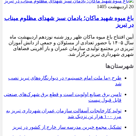
20 اردیبهشت 1405
باغ میوه شهید ماکان؛ یادمان سبز شهدای مظلوم میناب
در تبریز
آیین افتتاح باغ میوه ماکان ظهر روز شنبه نوزدهم اردیبهشت ماه
سال ۱۴۰۵ با حضور تعدادی از مسئولان و جمعی از دانش آموزان
تبریزی در مجتمع تولیدی سازمان عمران و باز آفرینی فضاهای
شهری شهرداری تبریز برگزار شد.
شهرستان‌ها
طرح «ما ملت امام حسینیم» در دیوارنگاره‌های تبریز نصب
شد
تامین برق صنایع اولویت است و قطع برق شهرک‌های صنعتی
قابل قبول نیست
تولید کارخانجات آسفالت سازمان عمران شهرداری تبریز به
مرز ۱۰۰ هزار تن نزدیک شد
تشکیل مجمع خیرین مدرسه ‌ساز خارج از کشور در تبریز