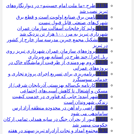
11:34
طرح «ما ملت امام حسینیم» در دیوارنگاره‌های
تبریز نصب شد
10:45
تامین برق صنایع اولویت است و قطع برق
شهرک‌های صنعتی قابل قبول نیست
11:54
تولید کارخانجات آسفالت سازمان عمران
شهرداری تبریز به مرز ۱۰۰ هزار تن نزدیک شد
9:36
تشکیل مجمع خیرین مدرسه ‌ساز خارج از کشور
در تبریز
12:28
پروژه‌های سازمان عمران شهرداری تبریز روی
ریل اجرا / چند طرح در آستانه بهره‌برداری
12:10
لزوم بهره‌مندی از ظرفیت آزمایشگاه خاک در
پروژه‌های عمرانی
11:52
برنامه‌ریزی برای تسریع اجرای پروژه تجاری و
خدماتی سوسنگرد
14:35
کارنامه یک‌ساله بهزیستی آذربایجان شرقی/ از
مسکن و اشتغال تا کاهش آسیب‌های اجتماعی
9:23
شهر آینده؛ جایی که فناوری در خدمت کیفیت
زندگی شهروندان است
10:28
اراضی راه آهن در محدوده منطقه آزاد ارس
ساماندهی می شود
14:41
عبور از بحران جنگ در سایه همدلی تمامی ارکان
حکومت میسر شد
9:32
مجتمع امداد و نجات آزادراه تبریز-سهند در هفته