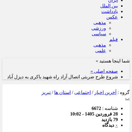
ایران
بین الملل
یادداشت
عکس
مذهبی
ورزشی
سیاسی
فیلم
مذهبی
علمی
شما اینجا هستید »
صفحه اصلی »
شروع طرح ضربتی اتصال آزاد راه شهید باکری به دیزل آباد
گروه :
آخرین اخبار
/
اجتماعی
/
استان ها
/
تبریز
پ
شناسه :
6672
28 فروردین 1405 - 10:02
79 بازدید
۰
دیدگاه