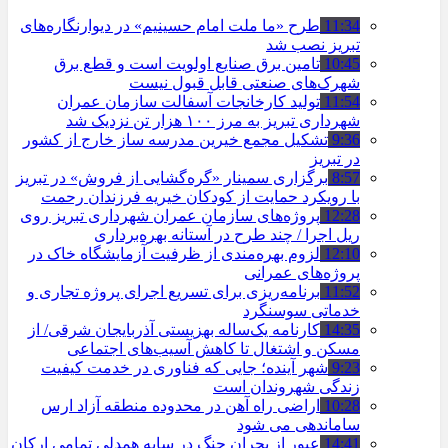
11:34
طرح «ما ملت امام حسینیم» در دیوارنگاره‌های
تبریز نصب شد
10:45
تامین برق صنایع اولویت است و قطع برق
شهرک‌های صنعتی قابل قبول نیست
11:54
تولید کارخانجات آسفالت سازمان عمران
شهرداری تبریز به مرز ۱۰۰ هزار تن نزدیک شد
9:36
تشکیل مجمع خیرین مدرسه ‌ساز خارج از کشور
در تبریز
8:57
برگزاری سمینار «گره‌گشایی از فروش» در تبریز
با رویکرد حمایت از کودکان خیریه فرزندان رحمت
12:28
پروژه‌های سازمان عمران شهرداری تبریز روی
ریل اجرا / چند طرح در آستانه بهره‌برداری
12:10
لزوم بهره‌مندی از ظرفیت آزمایشگاه خاک در
پروژه‌های عمرانی
11:52
برنامه‌ریزی برای تسریع اجرای پروژه تجاری و
خدماتی سوسنگرد
14:35
کارنامه یک‌ساله بهزیستی آذربایجان شرقی/ از
مسکن و اشتغال تا کاهش آسیب‌های اجتماعی
9:23
شهر آینده؛ جایی که فناوری در خدمت کیفیت
زندگی شهروندان است
10:28
اراضی راه آهن در محدوده منطقه آزاد ارس
ساماندهی می شود
14:41
عبور از بحران جنگ در سایه همدلی تمامی ارکان