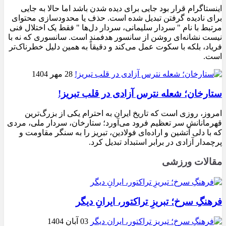
اینستاگرام قرار بود جایی برای دیده شدن باشد اما حالا به جایی
برای نادیده گرفتن تبدیل شده است. حذف یا محدودسازی محتوای
مرتبط با نام " سردار سلیمانی، سردار دل‌ها " فقط یک اختلال فنی
نیست نشانه‌ای روشن از سانسور هدفمند است. سانسوری که نه با
فریاد، بلکه با سکوت عمل می‌کند و دقیقاً به همین دلیل خطرناک‌تر
است.
28 مهر 1404
ستارخان؛ شعله نترس آزادی در قلب تبریز!
امروز، روزی است که تاریخ ایران به احترام یکی از بزرگ‌ترین
قهرمانانش سر تعظیم فرود می‌آورد؛ ستارخان، سردار ملی، مردی
که با دلی آتشین و اراده‌ای فولادین، تبریز را به سنگر مقاومت و
پرچمدار آزادی در برابر استبداد تبدیل کرد.
مقالات ورزشی
فرهنگِ سرخ؛ تبریزِ تراکتور، ایرانِ دیگر
03 آبان 1404