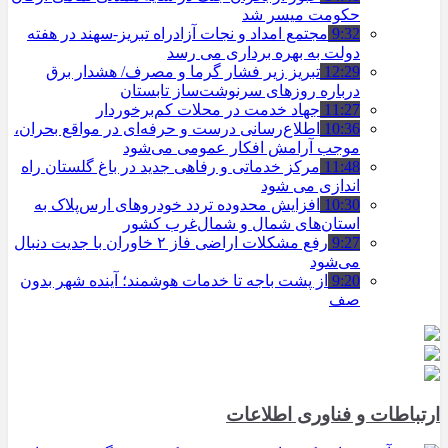
حکومت میسر شد
9:32
مجتمع امداد و نجات آزادراه تبریز-سهند در هفته
دولت به بهره ‌برداری می‌ رسد
12:29
تبریز زیر فشار گرما و مصرف/ هشدار برق
درباره روزهای سرنوشت‌ساز تابستان
11:27
جهاد خدمت در محلات کم‌برخوردار
10:36
اطلاع‌رسانی درست و حرفه‌ای در مواقع بحران،
موجب آرامش افکار عمومی می‌شود
11:48
مرکز خدماتی و رفاهی جدید در باغ گلستان راه
اندازی می شود
10:30
افزایش محدوده تردد خودروهای ارس‌پلاک به
استان‌های شمال و شمال‌غرب کشور
9:27
رفع مشکلات اراضی فاز ۲ خاوران با جدیت دنبال
می‌شود
9:20
از پشت باجه تا خدمات هوشمند؛ آینده شهر بدون
صف
ارتباطات و فناوری اطلاعات