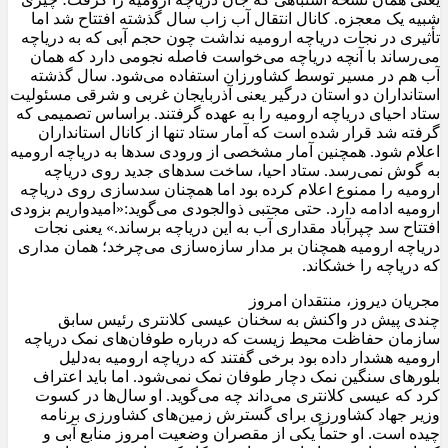
شبیه یک معجزه. کانال انتقال آب زاب سال گذشته افتتاح شد اما
تأثیری در نجات دریاچه ارومیه نداشت چون حجم آبی که به دریاچه
می‌رساند با آنچه دریاچه می‌خواست فاصله نجومی دارد که همان
آب هم در مسیر توسط کشاورزان استفاده می‌شود. سال گذشته
استانداران دو استان درگیر یعنی آذربایجان غربی و شرقی مسئولیت
ستاد احیای دریاچه ارومیه را به عهده گرفتند. براساس تصمیمی که
گرفته شد قرار شده است که آمار ستاد تنها از کانال استانداران
اعلام شود. همچنین آمار مشخصی از ورودی سدها به دریاچه ارومیه
به گوش نمی‌رسد. ستاد احیا، ساخت سدهای جدید روی دریاچه
ارومیه را ممنوع اعلام کرده بود اما همچنان سدسازی روی دریاچه
ارومیه ادامه دارد. حتی مجتبی ذوالجودی می‌گوید:«امیدواریم بزودی
افتتاح سد چپرآباد مقداری آب به این دریاچه برساند.» یعنی نجات
دریاچه ارومیه همچنان بر مدار سازه‌سازی می‌چرخد؛ همان مداری
که دریاچه را خشکاند.
مجریان دیروز، منتقدان امروز
چندی پیش در واکنش به سخنان عیسی کلانتری رئیس سابق
سازمان حفاظت محیط زیست که درباره طوفان‌های نمک دریاچه
ارومیه هشدار داده بود برخی گفتند که دریاچه ارومیه به‌دلیل
بلورهای سنگین نمک دچار طوفان نمک نمی‌شود. اما باید اعتراف
کرد که عیسی کلانتری می‌داند چه می‌گوید. او سال‌ها در کسوت
وزیر جهاد کشاورزی برای گسترش زمین‌های کشاورزی برنامه
چیده است. او حتماً یکی از مقصران وضعیت امروز منابع آبی و