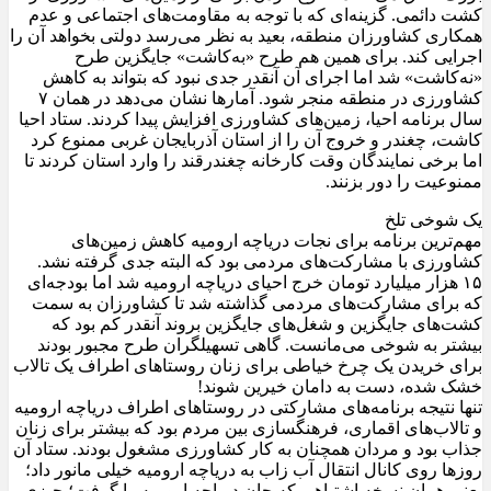
کشت دائمی. گزینه‌ای که با توجه به مقاومت‌های اجتماعی و عدم
همکاری کشاورزان منطقه، بعید به نظر می‌رسد دولتی بخواهد آن را
اجرایی کند. برای همین هم طرح «به‌کاشت» جایگزین طرح
«نه‌کاشت» شد اما اجرای آن آنقدر جدی نبود که بتواند به کاهش
کشاورزی در منطقه منجر شود. آمار‌ها نشان می‌دهد در همان ۷
سال برنامه احیا، زمین‌های کشاورزی افزایش پیدا کردند. ستاد احیا
کاشت، چغندر و خروج آن را از استان آذربایجان غربی ممنوع کرد
اما برخی نمایندگان وقت کارخانه چغندرقند را وارد استان کردند تا
ممنوعیت را دور بزنند.
یک شوخی تلخ
مهم‌ترین برنامه برای نجات دریاچه ارومیه کاهش زمین‌های
کشاورزی با مشارکت‌های مردمی بود که البته جدی گرفته نشد.
۱۵ هزار میلیارد تومان خرج احیای دریاچه ارومیه شد اما بودجه‌ای
که برای مشارکت‌های مردمی گذاشته شد تا کشاورزان به سمت
کشت‌های جایگزین و شغل‌های جایگزین بروند آنقدر کم بود که
بیشتر به شوخی می‌مانست. گاهی تسهیلگران طرح مجبور بودند
برای خریدن یک چرخ خیاطی برای زنان روستاهای اطراف یک تالاب
خشک شده، دست به دامان خیرین شوند!
تنها نتیجه برنامه‌های مشارکتی در روستا‌های اطراف دریاچه ارومیه
و تالاب‌‌های اقماری، فرهنگسازی بین مردم بود که بیشتر برای زنان
جذاب بود و مردان همچنان به کار کشاورزی مشغول بودند. ستاد آن
روزها روی کانال انتقال آب زاب به دریاچه ارومیه خیلی مانور داد؛
یعنی همان نسخه اشتباهی که جان دریاچه ارومیه را گرفت؛ چیزی