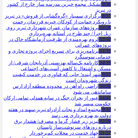
9:36
تشکیل مجمع خیرین مدرسه ‌ساز خارج از کشور
در تبریز
8:57
برگزاری سمینار «گره‌گشایی از فروش» در تبریز
با رویکرد حمایت از کودکان خیریه فرزندان رحمت
12:28
پروژه‌های سازمان عمران شهرداری تبریز روی
ریل اجرا / چند طرح در آستانه بهره‌برداری
12:10
لزوم بهره‌مندی از ظرفیت آزمایشگاه خاک در
پروژه‌های عمرانی
11:52
برنامه‌ریزی برای تسریع اجرای پروژه تجاری و
خدماتی سوسنگرد
14:35
کارنامه یک‌ساله بهزیستی آذربایجان شرقی/ از
مسکن و اشتغال تا کاهش آسیب‌های اجتماعی
9:23
شهر آینده؛ جایی که فناوری در خدمت کیفیت
زندگی شهروندان است
10:28
اراضی راه آهن در محدوده منطقه آزاد ارس
ساماندهی می شود
14:41
عبور از بحران جنگ در سایه همدلی تمامی ارکان
حکومت میسر شد
9:32
مجتمع امداد و نجات آزادراه تبریز-سهند در هفته
دولت به بهره ‌برداری می‌ رسد
12:29
تبریز زیر فشار گرما و مصرف/ هشدار برق
درباره روزهای سرنوشت‌ساز تابستان
11:27
جهاد خدمت در محلات کم‌برخوردار