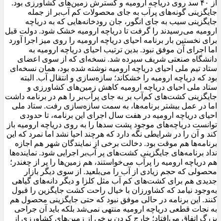
از ۴۰ سد روی دریاچه ارومیه و گسترش زمین‌های کشاورزی بود.
جایگزینی گونه‌های پرآب به جای محصولات کم آب‌بر از جمله
جایگزینی سیب به جای انگور، جان رودخانه‌هایی که به دریاچه
ارومیه می‌رسیدند را گرفت تا دریاچه ارومیه خشک شود. دولت قبل
برای نخستین بار برنامه احیای دریاچه ارومیه را روی میز اجرا آورد
اما اجرای آن موفق نبود. بدین ترتیب احیای دریاچه ارومیه به
دانشگاه صنعتی شریف سپرده شد. نسخه‌ای که از سوی اعضای
ستاد تیم ملی احیای دریاچه ارومیه نوشته شده بود، همان نسخه‌ای
بود که دریاچه ارومیه را خشکاند؛ سازه‌سازی و انتقال آب. البته
ستاد ملی احیای دریاچه ارومیه کاهش زمین‌های کشاورزی و
جایگزینی کشت‌های کم‌آب بر به جای پر‌آب‌بر را هم در برنامه داشت
اما در عمل بیشتر برنامه‌ها، به سمت سازه‌سازی رفت. ستاد ملی
احیای دریاچه ارومیه در هفت سال اجرای این برنامه، تا حدودی
توانست دریاچه‌های موجود پشت سدها را به روی دریاچه ارومیه باز
کند و آن را در شرایطی نگه دارد که هرچند احیا نشد اما نمرد که این
برنامه‌ها هم موقت بود. دخالت برخی از نمایندگان شهر هم اجازه
نداد برنامه‌های جایگزینی کشت‌های پر آب‌بر اجرایی شود. نماینده‌ها
هم دریاچه ارومیه را پرآب می‌خواستند، هم زمین‌ها را پر از چغندر؛
محصولی که حجم زیادی از آب را می‌بلعید. از سوی دیگر بازار
جدیدی هم برای کشت‌های کم آب مثل کلزا و دیگر دانه‌های گیاهی
به‌وجود نیامد که کشاورزان با خیال راحت کشت جایگزین را قبول
کنند. این برنامه در ‌حالی موفق نبود که حتی جایگزینی محصول هم
به نجات قطعی دریاچه ارومیه منتهی نمی‌شد بلکه باید آن جراحی
بزرگ اتفاق می‌افتاد؛ خارج کردن برخی از زمین‌های کشاورزی از