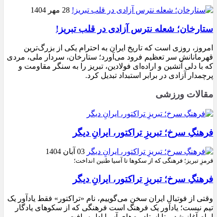
28 مهر 1404
ستارخان؛ شعله نترس آزادی در قلب تبریز!
امروز، روزی است که تاریخ ایران به احترام یکی از بزرگ‌ترین
قهرمانانش سر تعظیم فرود می‌آورد؛ ستارخان، سردار ملی، مردی
که با دلی آتشین و اراده‌ای فولادین، تبریز را به سنگر مقاومت و
پرچمدار آزادی در برابر استبداد تبدیل کرد.
مقالات ورزشی
فرهنگِ سرخ؛ تبریزِ تراکتور، ایرانِ دیگر
03 آبان 1404
قرمزِ تبریز؛ فرهنگی که از سکوها تا آسیا طنین انداخت؛
فرهنگِ سرخ؛ تبریزِ تراکتور، ایرانِ دیگر
وقتی از فوتبال ایران سخن می‌گوییم، نام «تراکتور» فقط یادآور یک
تیم نیست؛ یادآور یک فرهنگ است فرهنگی که از سکوهای یادگار
امام آغاز شد و تا استادیوم‌های آسیا ادامه یافت.