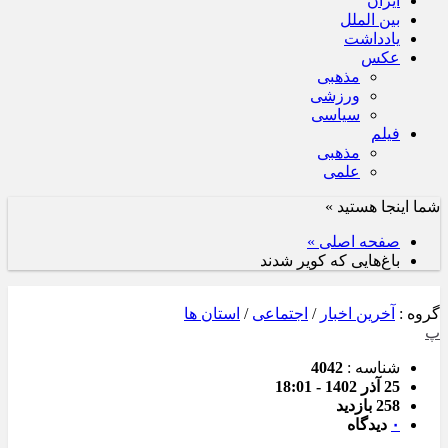
ایران
بین الملل
یادداشت
عکس
مذهبی
ورزشی
سیاسی
فیلم
مذهبی
علمی
شما اینجا هستید »
صفحه اصلی »
باغ‌هایی که کویر شدند
گروه :
آخرین اخبار
/
اجتماعی
/
استان ها
پ
شناسه :
4042
25 آذر 1402 - 18:01
258 بازدید
۰
دیدگاه