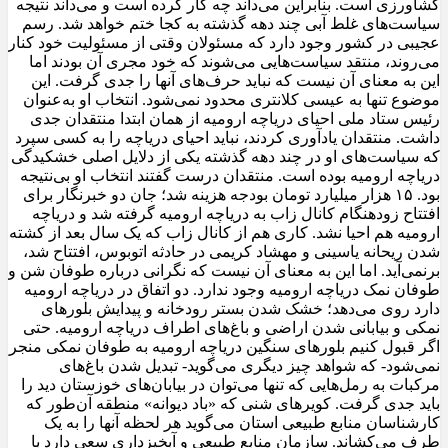
کشاورزی است. بنابراین می‌داند چه کار کرده است و می‌داند نتیجه
سیاست‌های غلط آبی چند دهه گذشته به کجا ختم خواهد شد. رسم
عجیبی در کشور وجود دارد که مسئولان وقتی از مسئولیت خود کنار
می‌روند، منتقد سیاست‌هایی می‌شوند که خود مجری آن بودند اما
این به معنای آن نیست که نباید حرف‌های آنها را جدی گرفت. این
موضوع تنها به عیسی کلانتری محدود نمی‌شود. انتخاب او به‌عنوان
رئیس ستاد ملی احیای دریاچه ارومیه از همان ابتدا منتقدان جدی
داشت. منتقدان یادآوری کردند، نباید احیای دریاچه را به کسی سپرد
که سیاست‌های او در چند دهه گذشته یکی از دلایل اصلی خشکیدگی
دریاچه ارومیه بوده است. منتقدان درست گفتند انتخاب او بی‌نتیجه
بود. ۱۵ هزار میلیارد تومان بودجه هزینه شد؛ جان دو خبرنگار برای
افتتاح زودهنگام کانال زاب به دریاچه ارومیه گرفته شد و دریاچه
ارومیه هم احیا نشد. کاری هم از کانال زاب که یک سال بعد از کشته
شدن ریحانه یاسینی و مهشاد کریمی در حادثه اتوبوس، افتتاح شد،
برنمی‌آید. اما این به معنای آن نیست که نگرانی درباره طوفان شن و
طوفان نمک دریاچه ارومیه وجود ندارد. دو اتفاق در دریاچه ارومیه
دارد روی می‌دهد؛ خشک شدن بستر رودخانه و پیدایش بلورهای
نمکی و بیابانی شدن اراضی و باغ‌های اطراف دریاچه ارومیه. حتی
اگر قبول کنیم بلورهای سنگین دریاچه ارومیه به طوفان نمکی منجر
نمی‌شود- که شواهد چیز دیگری می‌گوید- تبدیل شدن باغ‌های
مرکبات به رمل‌هایی که تنها می‌توان در بیابان‌های خوزستان دید را
باید جدی گرفت. کویرهای شنی که «باد دیوانه» منطقه آن‌طور که
کارشناسان منابع طبیعی استان می‌گوید هر لحظه آنها را به یک
طرف می‌کشاند. سازمان منابع طبیعی و آبخیزداری سعی دارد با