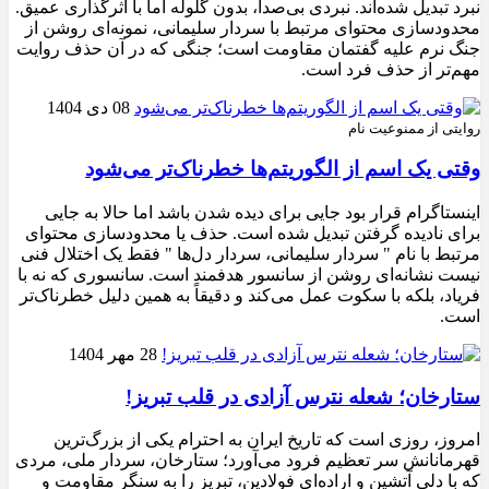
نبرد تبدیل شده‌اند. نبردی بی‌صدا، بدون گلوله اما با اثرگذاری عمیق.
محدودسازی محتوای مرتبط با سردار سلیمانی، نمونه‌ای روشن از
جنگ نرم علیه گفتمان مقاومت است؛ جنگی که در آن حذف روایت
مهم‌تر از حذف فرد است.
08 دی 1404
روایتی از ممنوعیت نام
وقتی یک اسم از الگوریتم‌ها خطرناک‌تر می‌شود
اینستاگرام قرار بود جایی برای دیده شدن باشد اما حالا به جایی
برای نادیده گرفتن تبدیل شده است. حذف یا محدودسازی محتوای
مرتبط با نام " سردار سلیمانی، سردار دل‌ها " فقط یک اختلال فنی
نیست نشانه‌ای روشن از سانسور هدفمند است. سانسوری که نه با
فریاد، بلکه با سکوت عمل می‌کند و دقیقاً به همین دلیل خطرناک‌تر
است.
28 مهر 1404
ستارخان؛ شعله نترس آزادی در قلب تبریز!
امروز، روزی است که تاریخ ایران به احترام یکی از بزرگ‌ترین
قهرمانانش سر تعظیم فرود می‌آورد؛ ستارخان، سردار ملی، مردی
که با دلی آتشین و اراده‌ای فولادین، تبریز را به سنگر مقاومت و