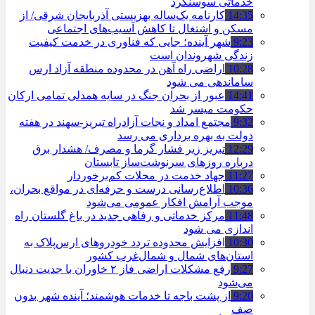
خدماتی سوسنگرد
14:35
کارنامه یک‌ساله بهزیستی آذربایجان شرقی/ از
مسکن و اشتغال تا کاهش آسیب‌های اجتماعی
9:23
شهر آینده؛ جایی که فناوری در خدمت کیفیت
زندگی شهروندان است
10:28
اراضی راه آهن در محدوده منطقه آزاد ارس
ساماندهی می شود
14:41
عبور از بحران جنگ در سایه همدلی تمامی ارکان
حکومت میسر شد
9:32
مجتمع امداد و نجات آزادراه تبریز-سهند در هفته
دولت به بهره ‌برداری می‌ رسد
12:29
تبریز زیر فشار گرما و مصرف/ هشدار برق
درباره روزهای سرنوشت‌ساز تابستان
11:27
جهاد خدمت در محلات کم‌برخوردار
10:36
اطلاع‌رسانی درست و حرفه‌ای در مواقع بحران،
موجب آرامش افکار عمومی می‌شود
11:48
مرکز خدماتی و رفاهی جدید در باغ گلستان راه
اندازی می شود
10:30
افزایش محدوده تردد خودروهای ارس‌پلاک به
استان‌های شمال و شمال‌غرب کشور
9:27
رفع مشکلات اراضی فاز ۲ خاوران با جدیت دنبال
می‌شود
9:20
از پشت باجه تا خدمات هوشمند؛ آینده شهر بدون
صف