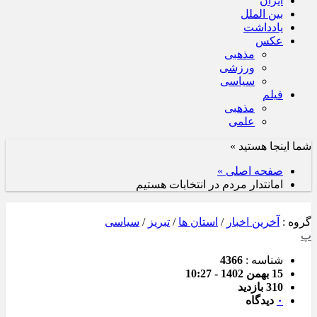
ایران
بین الملل
یادداشت
عکس
مذهبی
ورزشی
سیاسی
فیلم
مذهبی
علمی
شما اینجا هستید »
صفحه اصلی »
امانتدار مردم در انتخابات هستیم
گروه :
آخرین اخبار
/
استان ها
/
تبریز
/
سیاسی
پ
شناسه :
4366
15 بهمن 1402 - 10:27
310 بازدید
۰
دیدگاه