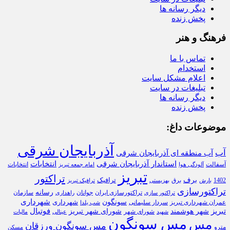
دیگر رسانه ها
پخش زنده
فرهنگ و هنر
تماس با ما
استخدام
اعلام مشکل سایت
تبلیغات در سایت
دیگر رسانه ها
پخش زنده
موضوعات داغ:
آذربایجان شرقی
آب
آب منطقه ای آذربایجان شرقی
استاندار آذربایجان شرقی
انتخابات
آسفالت
انتخابات
آلودگی هوا
امام جمعه تبریز
تبریز
تراکتور
برف
ترافیک
1402
برق
بارش
بهزیستی
ترافیک تبریز
تراکتورسازی
رسانه
تراکتورسازی ایران
سازمان
جوانان
تراکتور سازی
راهداری
شهرداری
سونگون
شهرداری
عمران شهرداری تبریز
سردار سلیمانی
شب یلدا
تبریز
فوتبال
شهر هوشمند
شورای شهر تبریز
شورای شهر
شهید
عینالی
مالیات
مس سونگون
مس
مس سونگون ورزقان
مترو
مسکن