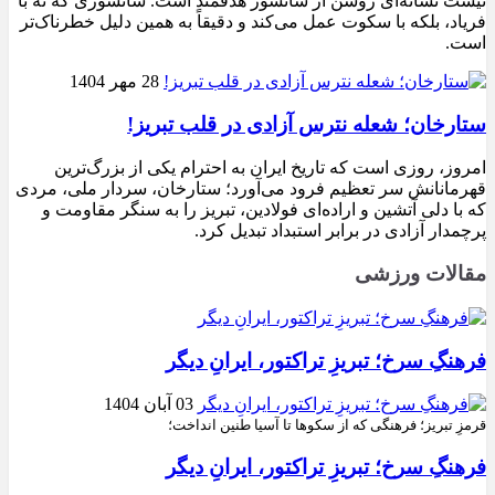
نیست نشانه‌ای روشن از سانسور هدفمند است. سانسوری که نه با
فریاد، بلکه با سکوت عمل می‌کند و دقیقاً به همین دلیل خطرناک‌تر
است.
28 مهر 1404
ستارخان؛ شعله نترس آزادی در قلب تبریز!
امروز، روزی است که تاریخ ایران به احترام یکی از بزرگ‌ترین
قهرمانانش سر تعظیم فرود می‌آورد؛ ستارخان، سردار ملی، مردی
که با دلی آتشین و اراده‌ای فولادین، تبریز را به سنگر مقاومت و
پرچمدار آزادی در برابر استبداد تبدیل کرد.
مقالات ورزشی
فرهنگِ سرخ؛ تبریزِ تراکتور، ایرانِ دیگر
03 آبان 1404
قرمزِ تبریز؛ فرهنگی که از سکوها تا آسیا طنین انداخت؛
فرهنگِ سرخ؛ تبریزِ تراکتور، ایرانِ دیگر