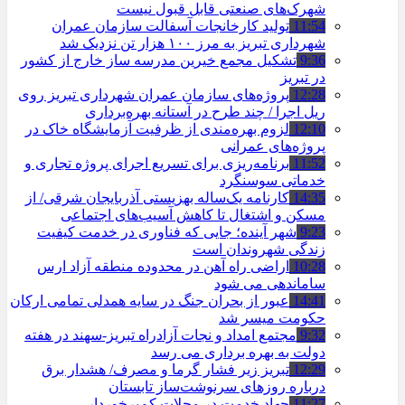
شهرک‌های صنعتی قابل قبول نیست
11:54
تولید کارخانجات آسفالت سازمان عمران
شهرداری تبریز به مرز ۱۰۰ هزار تن نزدیک شد
9:36
تشکیل مجمع خیرین مدرسه ‌ساز خارج از کشور
در تبریز
12:28
پروژه‌های سازمان عمران شهرداری تبریز روی
ریل اجرا / چند طرح در آستانه بهره‌برداری
12:10
لزوم بهره‌مندی از ظرفیت آزمایشگاه خاک در
پروژه‌های عمرانی
11:52
برنامه‌ریزی برای تسریع اجرای پروژه تجاری و
خدماتی سوسنگرد
14:35
کارنامه یک‌ساله بهزیستی آذربایجان شرقی/ از
مسکن و اشتغال تا کاهش آسیب‌های اجتماعی
9:23
شهر آینده؛ جایی که فناوری در خدمت کیفیت
زندگی شهروندان است
10:28
اراضی راه آهن در محدوده منطقه آزاد ارس
ساماندهی می شود
14:41
عبور از بحران جنگ در سایه همدلی تمامی ارکان
حکومت میسر شد
9:32
مجتمع امداد و نجات آزادراه تبریز-سهند در هفته
دولت به بهره ‌برداری می‌ رسد
12:29
تبریز زیر فشار گرما و مصرف/ هشدار برق
درباره روزهای سرنوشت‌ساز تابستان
11:27
جهاد خدمت در محلات کم‌برخوردار